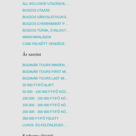
ALL INCLUSIVE UTAZÁSOK, NYARALÁSOK
BUSZOS UTAZÁS
BUSZOS VÁROSLÁTOGATÁSOK
BUSZOS GYEREKBARÁT PROGRAMOK
BUSZOS TÚRÁK, GYALOGTÚRÁK
MININYARALÁSOK
CSAK FELNŐTT VENDÉGEKET FOGADÓ SZÁLLÁSOK
Ár szerint
BUDAVÁR TOURS MINDEN AKCIÓS ÚT
BUDAVÁR TOURS FIRST MINUTE AKCIÓS UTAK
BUDAVÁR TOURS LAST MINUTE AKCIÓS UTAK
50 000 FT/FŐ ALATT
50 000 - 100 000 FT/FŐ KÖZÖTT
100 000 - 150 000 FT/FŐ KÖZÖTT
150 000 - 200 000 FT/FŐ KÖZÖTT
200 000 - 300 000 FT/FŐ KÖZÖTT
300 000 FT/FŐ FELETT
LUXUS- ÉS KÜLÖNLEGES UTAK
Kedvenc útjaink