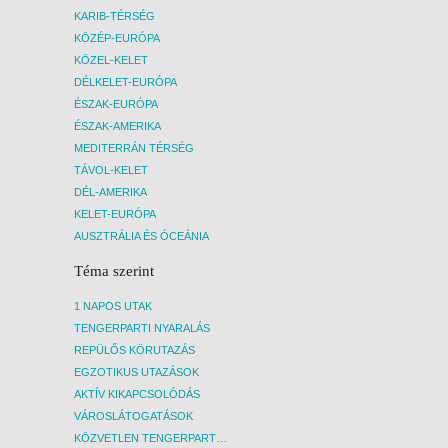
KARIB-TÉRSÉG
KÖZÉP-EURÓPA
KÖZEL-KELET
DÉLKELET-EURÓPA
ÉSZAK-EURÓPA
ÉSZAK-AMERIKA
MEDITERRÁN TÉRSÉG
TÁVOL-KELET
DÉL-AMERIKA
KELET-EURÓPA
AUSZTRÁLIA ÉS ÓCEÁNIA
Téma szerint
1 NAPOS UTAK
TENGERPARTI NYARALÁS
REPÜLŐS KÖRUTAZÁS
EGZOTIKUS UTAZÁSOK
AKTÍV KIKAPCSOLÓDÁS
VÁROSLÁTOGATÁSOK
KÖZVETLEN TENGERPARTI SZÁLLÁSOK