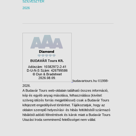
SZILVESZTER
2026
budavartours.hu ©1998-
2026.
A Budavár Tours web-oldalain található összes információ,
kép és egyéb anyag másolása, felhasználása (kivétel:
szöveg idézés forrás megjelöléssel) csak a Budavár Tours
kifejezett engedélyével történhet. Tájékoztatjuk, hogy az
oldalon szereplő helyesírási- és hibás feltöltésből származó
hibákból adódó félreértések és károk miatt a Budavár Tours
Utazási Iroda semminemű felelősséget nem vállal.