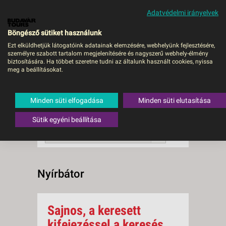
Adatvédelmi irányelvek
MENÜ
Böngésző sütiket használunk
Ezt elküldhetjük látogatóink adatainak elemzésére, webhelyünk fejlesztésére,
személyre szabott tartalom megjelenítésére és nagyszerű webhely-élmény
Nyírbátor
biztosítására. Ha többet szeretne tudni az általunk használt cookies, nyissa
meg a beállításokat.
0 db a keresésnek
Összesen
megfelelő utazást
találtunk.
Minden süti elfogadása
Minden süti elutasítása
A keresővel tovább szűkítheti a
találati listát!
Sütik egyéni beállítása
RENDEZÉS:
Ár szerint növekvő
Nyírbátor
Sajnos, a keresett
kifejezéssel a keresés