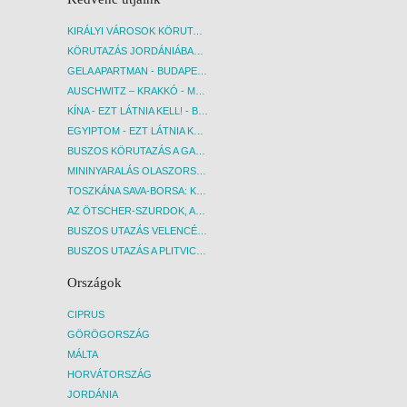
KIRÁLYI VÁROSOK KÖRUTAZÁS KÖZVETLEN REPÜLŐJÁRATTAL - BUDAPEST, REPÜLŐ
KÖRUTAZÁS JORDÁNIÁBAN, HOLT-TENGERI PIHENÉSSEL - BUDAPEST, REPÜLŐ
GELA APARTMAN - BUDAPEST, REPÜLŐ
AUSCHWITZ – KRAKKÓ - MEGRÁZÓ IDŐUTAZÁS! - BUDAPEST, BUSZ
KÍNA - EZT LÁTNIA KELL! - BUDAPEST, REPÜLŐ
EGYIPTOM - EZT LÁTNIA KELL! - BUDAPEST, REPÜLŐ
BUSZOS KÖRUTAZÁS A GARDA-TÓ KÖRNYÉKÉN - BUDAPEST, BUSZ
MININYARALÁS OLASZORSZÁGBAN: ÉSZAK-OLASZ GYÖNGYSZEMEK NYOMÁBAN - BUDAPEST, BUSZ
TOSZKÁNA SAVA-BORSA: KÓSTOLÓK ÉS KULTURÁLIS UTAZÁS - BUDAPEST, BUSZ
AZ ÖTSCHER-SZURDOK, AUSZTRIA GRAND CANYONJA - BUDAPEST, BUSZ
BUSZOS UTAZÁS VELENCÉBE - BUDAPEST, BUSZ
BUSZOS UTAZÁS A PLITVICEI-TAVAK NEMZETI PARKBA - BUDAPEST, BUSZ
Országok
CIPRUS
GÖRÖGORSZÁG
MÁLTA
HORVÁTORSZÁG
JORDÁNIA