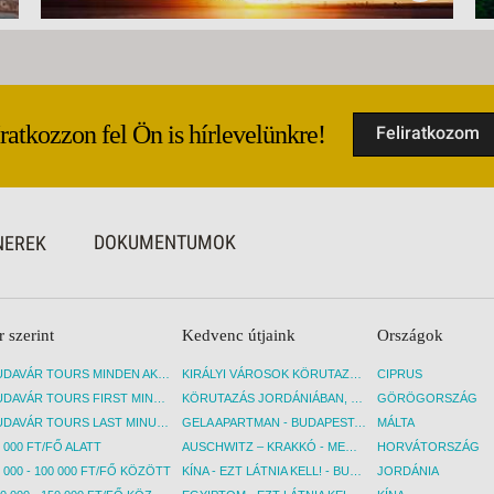
Iratkozzon fel Ön is hírlevelünkre!
Feliratkozom
DOKUMENTUMOK
NEREK
r szerint
Kedvenc útjaink
Országok
BUDAVÁR TOURS MINDEN AKCIÓS ÚT
KIRÁLYI VÁROSOK KÖRUTAZÁS KÖZVETLEN REPÜLŐJÁRATTAL - BUDAPEST, REPÜLŐ
CIPRUS
BUDAVÁR TOURS FIRST MINUTE AKCIÓS UTAK
KÖRUTAZÁS JORDÁNIÁBAN, HOLT-TENGERI PIHENÉSSEL - BUDAPEST, REPÜLŐ
GÖRÖGORSZÁG
BUDAVÁR TOURS LAST MINUTE AKCIÓS UTAK
GELA APARTMAN - BUDAPEST, REPÜLŐ
MÁLTA
 000 FT/FŐ ALATT
AUSCHWITZ – KRAKKÓ - MEGRÁZÓ IDŐUTAZÁS! - BUDAPEST, BUSZ
HORVÁTORSZÁG
 000 - 100 000 FT/FŐ KÖZÖTT
KÍNA - EZT LÁTNIA KELL! - BUDAPEST, REPÜLŐ
JORDÁNIA