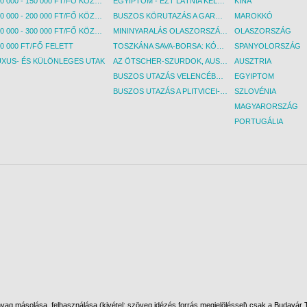
100 000 - 150 000 FT/FŐ KÖZÖTT
EGYIPTOM - EZT LÁTNIA KELL! - BUDAPEST, REPÜLŐ
KÍNA
150 000 - 200 000 FT/FŐ KÖZÖTT
BUSZOS KÖRUTAZÁS A GARDA-TÓ KÖRNYÉKÉN - BUDAPEST, BUSZ
MAROKKÓ
200 000 - 300 000 FT/FŐ KÖZÖTT
MININYARALÁS OLASZORSZÁGBAN: ÉSZAK-OLASZ GYÖNGYSZEMEK NYOMÁBAN - BUDAPEST, BUSZ
OLASZORSZÁG
0 000 FT/FŐ FELETT
TOSZKÁNA SAVA-BORSA: KÓSTOLÓK ÉS KULTURÁLIS UTAZÁS - BUDAPEST, BUSZ
SPANYOLORSZÁG
UXUS- ÉS KÜLÖNLEGES UTAK
AZ ÖTSCHER-SZURDOK, AUSZTRIA GRAND CANYONJA - BUDAPEST, BUSZ
AUSZTRIA
BUSZOS UTAZÁS VELENCÉBE - BUDAPEST, BUSZ
EGYIPTOM
BUSZOS UTAZÁS A PLITVICEI-TAVAK NEMZETI PARKBA - BUDAPEST, BUSZ
SZLOVÉNIA
MAGYARORSZÁG
PORTUGÁLIA
ag másolása, felhasználása (kivétel: szöveg idézés forrás megjelöléssel) csak a Budavár To