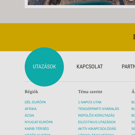
UTAZÁSOK
KAPCSOLAT
PART
Régiók
Téma szerint
Á
DÉL-EURÓPA
1 NAPOS UTAK
AFRIKA
TENGERPARTI NYARALÁS
ÁZSIA
REPÜLŐS KÖRUTAZÁS
NYUGAT-EURÓPA
EGZOTIKUS UTAZÁSOK
50
KARIB-TÉRSÉG
AKTÍV KIKAPCSOLÓDÁS
50