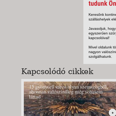
KÖZ
tudunk Ön
TEN
SZÁ
Keresőnk kontine
szálláshelyek elé
SZÁ
CSÚ
Javasoljuk, hogy
egyszerűen szűrj
BUD
kapcsolóival!
UTA
Mivel oldalunk t
nagyon valószínű
szolgálhatunk.
Kapcsolódó cikkek
15 gyönyörű város olyan szemszögből,
ahonnan valószínűleg még sohasem
láttad
+