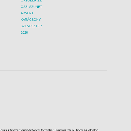
OKTÓBER 23.
ŐSZI SZÜNET
ADVENT
KARÁCSONY
SZILVESZTER
2026
urs kifejezett engedélyével történhet. Tájékoztatjuk, hogy az oldalon