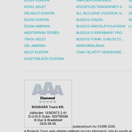
KÖZÉP-EURÓPA
VÁROSLÁTOGATÁSOK
KÖZEL-KELET
KÖZVETLEN TENGERPARTI SZÁLLÁSOK
DÉLKELET-EURÓPA
ALL INCLUSIVE UTAZÁSOK, NYARALÁSOK
ÉSZAK-EURÓPA
BUSZOS UTAZÁS
30
ÉSZAK-AMERIKA
BUSZOS VÁROSLÁTOGATÁSOK
L
MEDITERRÁN TÉRSÉG
BUSZOS GYEREKBARÁT PROGRAMOK
TÁVOL-KELET
BUSZOS TÚRÁK, GYALOGTÚRÁK
DÉL-AMERIKA
MININYARALÁSOK
KELET-EURÓPA
CSAK FELNŐTT VENDÉGEKET FOGADÓ SZÁLLÁSOK
AUSZTRÁLIA ÉS ÓCEÁNIA
budavartours.hu ©1998-2026.
A Budavár Tours web-oldalain található összes információ, kép és egyéb any