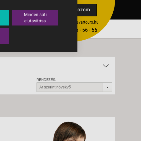
TAK
Feliratkozom
Minden süti
elutasítása
ertekesites@budavartours.hu
TIPPEK
(+36­ 1) 3 - 56 - 56 - 56
VISSZAJELZÉS KÜLDÉSE
RENDEZÉS:
Ár szerint növekvő