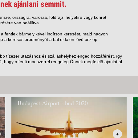
VETLEN
nek ajánlani semmit.
GERPARTI
LLÁSOK
nsre, országra, városra, földrajzi helyekre vagy konrét
résére van beállítva.
LLODÁK
SZDÁVAL
 a fentiek bármelyikével indítson keresést, majd nagyon
e a keresés eredményét a bal oldalon lévő oszlop
AVÁR TOURS
ZÁSOK
öbb tízezer utazáshoz és szálláshelyhez enged hozzáférést, így
, hogy a fenti módszerrel rengeteg Önnek megfelelő ajánlattal
Budapest Airport - bud:2020
+