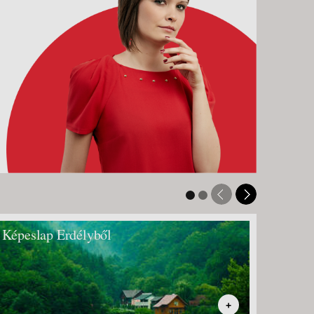
Képeslap Erdélyből
Kiránd
szurd
+