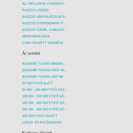
ALL INCLUSIVE UTAZÁSOK, NYARALÁSOK
BUSZOS UTAZÁS
BUSZOS VÁROSLÁTOGATÁSOK
BUSZOS GYEREKBARÁT PROGRAMOK
BUSZOS TÚRÁK, GYALOGTÚRÁK
MININYARALÁSOK
CSAK FELNŐTT VENDÉGEKET FOGADÓ SZÁLLÁSOK
Ár szerint
BUDAVÁR TOURS MINDEN AKCIÓS ÚT
BUDAVÁR TOURS FIRST MINUTE AKCIÓS UTAK
BUDAVÁR TOURS LAST MINUTE AKCIÓS UTAK
50 000 FT/FŐ ALATT
50 000 - 100 000 FT/FŐ KÖZÖTT
100 000 - 150 000 FT/FŐ KÖZÖTT
150 000 - 200 000 FT/FŐ KÖZÖTT
200 000 - 300 000 FT/FŐ KÖZÖTT
300 000 FT/FŐ FELETT
LUXUS- ÉS KÜLÖNLEGES UTAK
Kedvenc útjaink