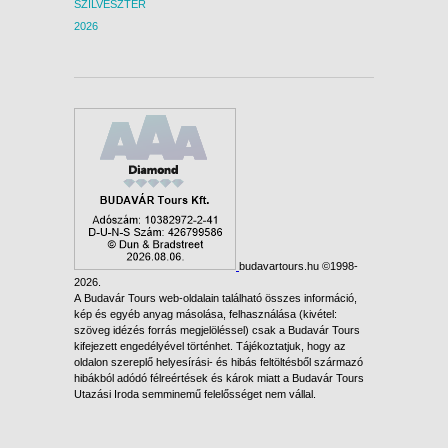
SZILVESZTER
2026
budavartours.hu ©1998-
2026.
A Budavár Tours web-oldalain található összes információ,
kép és egyéb anyag másolása, felhasználása (kivétel:
szöveg idézés forrás megjelöléssel) csak a Budavár Tours
kifejezett engedélyével történhet. Tájékoztatjuk, hogy az
oldalon szereplő helyesírási- és hibás feltöltésből származó
hibákból adódó félreértések és károk miatt a Budavár Tours
Utazási Iroda semminemű felelősséget nem vállal.