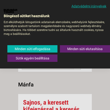
Adatvédelmi irányelvek
MENÜ
Böngésző sütiket használunk
Ezt elküldhetjük látogatóink adatainak elemzésére, webhelyünk fejlesztésére,
személyre szabott tartalom megjelenítésére és nagyszerű webhely-élmény
Mánfa
biztosítására. Ha többet szeretne tudni az általunk használt cookies, nyissa
meg a beállításokat.
0 db a keresésnek
Összesen
megfelelő utazást
találtunk.
Minden süti elfogadása
Minden süti elutasítása
A keresővel tovább szűkítheti a
találati listát!
Sütik egyéni beállítása
RENDEZÉS:
Indulás szerint növekvő
Mánfa
Sajnos, a keresett
kifejezéssel a keresés