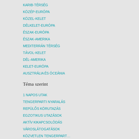
KARIB-TÉRSÉG
KÖZÉP-EURÓPA
KÖZEL-KELET
DÉLKELET-EURÓPA
ÉSZAK-EURÓPA
ÉSZAK-AMERIKA
MEDITERRÁN TÉRSÉG
TÁVOL-KELET
DÉL-AMERIKA
KELET-EURÓPA
AUSZTRÁLIA ÉS ÓCEÁNIA
Téma szerint
1 NAPOS UTAK
TENGERPARTI NYARALÁS
REPÜLŐS KÖRUTAZÁS
EGZOTIKUS UTAZÁSOK
AKTÍV KIKAPCSOLÓDÁS
VÁROSLÁTOGATÁSOK
KÖZVETLEN TENGERPARTI SZÁLLÁSOK