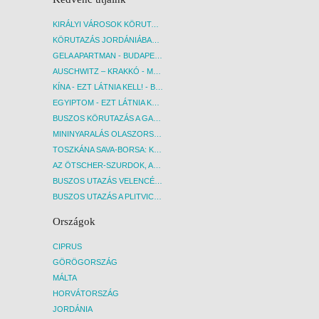
KIRÁLYI VÁROSOK KÖRUTAZÁS KÖZVETLEN REPÜLŐJÁRATTAL - BUDAPEST, REPÜLŐ
KÖRUTAZÁS JORDÁNIÁBAN, HOLT-TENGERI PIHENÉSSEL - BUDAPEST, REPÜLŐ
GELA APARTMAN - BUDAPEST, REPÜLŐ
AUSCHWITZ – KRAKKÓ - MEGRÁZÓ IDŐUTAZÁS! - BUDAPEST, BUSZ
KÍNA - EZT LÁTNIA KELL! - BUDAPEST, REPÜLŐ
EGYIPTOM - EZT LÁTNIA KELL! - BUDAPEST, REPÜLŐ
BUSZOS KÖRUTAZÁS A GARDA-TÓ KÖRNYÉKÉN - BUDAPEST, BUSZ
MININYARALÁS OLASZORSZÁGBAN: ÉSZAK-OLASZ GYÖNGYSZEMEK NYOMÁBAN - BUDAPEST, BUSZ
TOSZKÁNA SAVA-BORSA: KÓSTOLÓK ÉS KULTURÁLIS UTAZÁS - BUDAPEST, BUSZ
AZ ÖTSCHER-SZURDOK, AUSZTRIA GRAND CANYONJA - BUDAPEST, BUSZ
BUSZOS UTAZÁS VELENCÉBE - BUDAPEST, BUSZ
BUSZOS UTAZÁS A PLITVICEI-TAVAK NEMZETI PARKBA - BUDAPEST, BUSZ
Országok
CIPRUS
GÖRÖGORSZÁG
MÁLTA
HORVÁTORSZÁG
JORDÁNIA