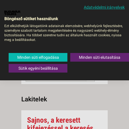
Adatvédelmi irányelvek
MENÜ
Böngésző sütiket használunk
Ezt elküldhetjük látogatóink adatainak elemzésére, webhelyünk fejlesztésére,
személyre szabott tartalom megjelenítésére és nagyszerű webhely-élmény
Lakitelek
biztosítására. Ha többet szeretne tudni az általunk használt cookies, nyissa
meg a beállításokat.
0 db a keresésnek
Összesen
megfelelő utazást
találtunk.
Minden süti elfogadása
Minden süti elutasítása
A keresővel tovább szűkítheti a
találati listát!
Sütik egyéni beállítása
RENDEZÉS:
Ár szerint növekvő
Lakitelek
Sajnos, a keresett
kifejezéssel a keresés