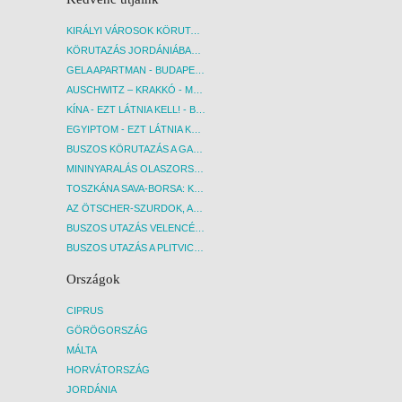
KIRÁLYI VÁROSOK KÖRUTAZÁS KÖZVETLEN REPÜLŐJÁRATTAL - BUDAPEST, REPÜLŐ
KÖRUTAZÁS JORDÁNIÁBAN, HOLT-TENGERI PIHENÉSSEL - BUDAPEST, REPÜLŐ
GELA APARTMAN - BUDAPEST, REPÜLŐ
AUSCHWITZ – KRAKKÓ - MEGRÁZÓ IDŐUTAZÁS! - BUDAPEST, BUSZ
KÍNA - EZT LÁTNIA KELL! - BUDAPEST, REPÜLŐ
EGYIPTOM - EZT LÁTNIA KELL! - BUDAPEST, REPÜLŐ
BUSZOS KÖRUTAZÁS A GARDA-TÓ KÖRNYÉKÉN - BUDAPEST, BUSZ
MININYARALÁS OLASZORSZÁGBAN: ÉSZAK-OLASZ GYÖNGYSZEMEK NYOMÁBAN - BUDAPEST, BUSZ
TOSZKÁNA SAVA-BORSA: KÓSTOLÓK ÉS KULTURÁLIS UTAZÁS - BUDAPEST, BUSZ
AZ ÖTSCHER-SZURDOK, AUSZTRIA GRAND CANYONJA - BUDAPEST, BUSZ
BUSZOS UTAZÁS VELENCÉBE - BUDAPEST, BUSZ
BUSZOS UTAZÁS A PLITVICEI-TAVAK NEMZETI PARKBA - BUDAPEST, BUSZ
Országok
CIPRUS
GÖRÖGORSZÁG
MÁLTA
HORVÁTORSZÁG
JORDÁNIA