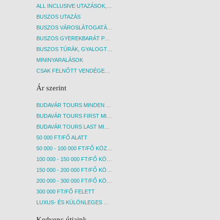
ALL INCLUSIVE UTAZÁSOK, NYARALÁSOK
BUSZOS UTAZÁS
BUSZOS VÁROSLÁTOGATÁSOK
BUSZOS GYEREKBARÁT PROGRAMOK
BUSZOS TÚRÁK, GYALOGTÚRÁK
MININYARALÁSOK
CSAK FELNŐTT VENDÉGEKET FOGADÓ SZÁLLÁSOK
Ár szerint
BUDAVÁR TOURS MINDEN AKCIÓS ÚT
BUDAVÁR TOURS FIRST MINUTE AKCIÓS UTAK
BUDAVÁR TOURS LAST MINUTE AKCIÓS UTAK
50 000 FT/FŐ ALATT
50 000 - 100 000 FT/FŐ KÖZÖTT
100 000 - 150 000 FT/FŐ KÖZÖTT
150 000 - 200 000 FT/FŐ KÖZÖTT
200 000 - 300 000 FT/FŐ KÖZÖTT
300 000 FT/FŐ FELETT
LUXUS- ÉS KÜLÖNLEGES UTAK
Kedvenc útjaink