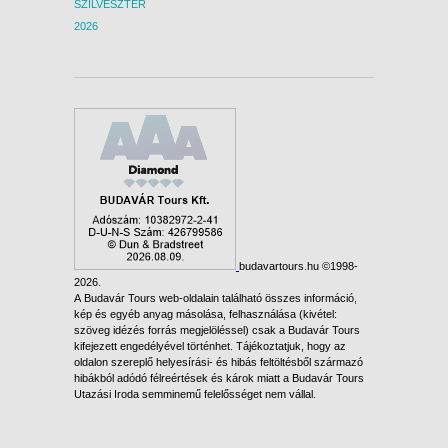
SZILVESZTER
2026
budavartours.hu ©1998-
2026.
A Budavár Tours web-oldalain található összes információ,
kép és egyéb anyag másolása, felhasználása (kivétel:
szöveg idézés forrás megjelöléssel) csak a Budavár Tours
kifejezett engedélyével történhet. Tájékoztatjuk, hogy az
oldalon szereplő helyesírási- és hibás feltöltésből származó
hibákból adódó félreértések és károk miatt a Budavár Tours
Utazási Iroda semminemű felelősséget nem vállal.