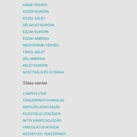
KARIB-TÉRSÉG
KÖZÉP-EURÓPA
KÖZEL-KELET
DÉLKELET-EURÓPA
ÉSZAK-EURÓPA
ÉSZAK-AMERIKA
MEDITERRÁN TÉRSÉG
TÁVOL-KELET
DÉL-AMERIKA
KELET-EURÓPA
AUSZTRÁLIA ÉS ÓCEÁNIA
Téma szerint
1 NAPOS UTAK
TENGERPARTI NYARALÁS
REPÜLŐS KÖRUTAZÁS
EGZOTIKUS UTAZÁSOK
AKTÍV KIKAPCSOLÓDÁS
VÁROSLÁTOGATÁSOK
KÖZVETLEN TENGERPARTI SZÁLLÁSOK