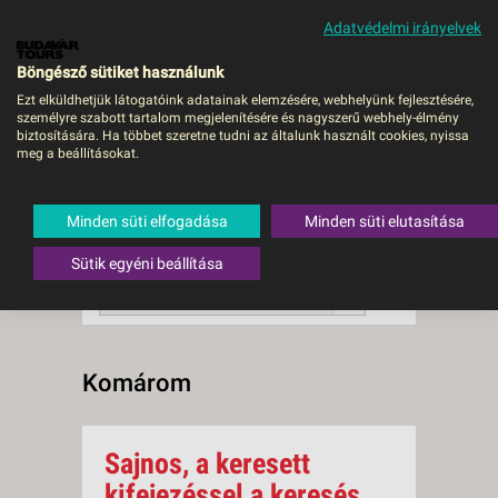
Adatvédelmi irányelvek
MENÜ
Böngésző sütiket használunk
Ezt elküldhetjük látogatóink adatainak elemzésére, webhelyünk fejlesztésére,
személyre szabott tartalom megjelenítésére és nagyszerű webhely-élmény
Komárom
biztosítására. Ha többet szeretne tudni az általunk használt cookies, nyissa
meg a beállításokat.
0 db a keresésnek
Összesen
megfelelő utazást
találtunk.
Minden süti elfogadása
Minden süti elutasítása
A keresővel tovább szűkítheti a
találati listát!
Sütik egyéni beállítása
RENDEZÉS:
Ár szerint növekvő
Komárom
Sajnos, a keresett
kifejezéssel a keresés