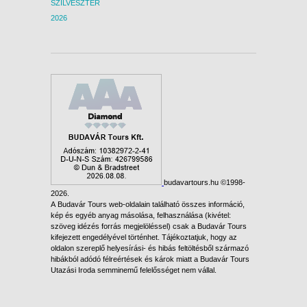
SZILVESZTER
2026
budavartours.hu ©1998-
2026.
A Budavár Tours web-oldalain található összes információ,
kép és egyéb anyag másolása, felhasználása (kivétel:
szöveg idézés forrás megjelöléssel) csak a Budavár Tours
kifejezett engedélyével történhet. Tájékoztatjuk, hogy az
oldalon szereplő helyesírási- és hibás feltöltésből származó
hibákból adódó félreértések és károk miatt a Budavár Tours
Utazási Iroda semminemű felelősséget nem vállal.