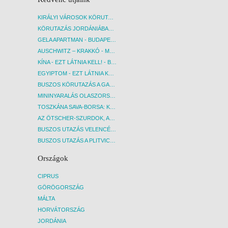
KIRÁLYI VÁROSOK KÖRUTAZÁS KÖZVETLEN REPÜLŐJÁRATTAL - BUDAPEST, REPÜLŐ
KÖRUTAZÁS JORDÁNIÁBAN, HOLT-TENGERI PIHENÉSSEL - BUDAPEST, REPÜLŐ
GELA APARTMAN - BUDAPEST, REPÜLŐ
AUSCHWITZ – KRAKKÓ - MEGRÁZÓ IDŐUTAZÁS! - BUDAPEST, BUSZ
KÍNA - EZT LÁTNIA KELL! - BUDAPEST, REPÜLŐ
EGYIPTOM - EZT LÁTNIA KELL! - BUDAPEST, REPÜLŐ
BUSZOS KÖRUTAZÁS A GARDA-TÓ KÖRNYÉKÉN - BUDAPEST, BUSZ
MININYARALÁS OLASZORSZÁGBAN: ÉSZAK-OLASZ GYÖNGYSZEMEK NYOMÁBAN - BUDAPEST, BUSZ
TOSZKÁNA SAVA-BORSA: KÓSTOLÓK ÉS KULTURÁLIS UTAZÁS - BUDAPEST, BUSZ
AZ ÖTSCHER-SZURDOK, AUSZTRIA GRAND CANYONJA - BUDAPEST, BUSZ
BUSZOS UTAZÁS VELENCÉBE - BUDAPEST, BUSZ
BUSZOS UTAZÁS A PLITVICEI-TAVAK NEMZETI PARKBA - BUDAPEST, BUSZ
Országok
CIPRUS
GÖRÖGORSZÁG
MÁLTA
HORVÁTORSZÁG
JORDÁNIA