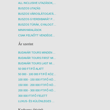
ALL INCLUSIVE UTAZÁSOK, NYARALÁSOK
BUSZOS UTAZÁS
BUSZOS VÁROSLÁTOGATÁSOK
BUSZOS GYEREKBARÁT PROGRAMOK
BUSZOS TÚRÁK, GYALOGTÚRÁK
MININYARALÁSOK
CSAK FELNŐTT VENDÉGEKET FOGADÓ SZÁLLÁSOK
Ár szerint
BUDAVÁR TOURS MINDEN AKCIÓS ÚT
BUDAVÁR TOURS FIRST MINUTE AKCIÓS UTAK
BUDAVÁR TOURS LAST MINUTE AKCIÓS UTAK
50 000 FT/FŐ ALATT
50 000 - 100 000 FT/FŐ KÖZÖTT
100 000 - 150 000 FT/FŐ KÖZÖTT
150 000 - 200 000 FT/FŐ KÖZÖTT
200 000 - 300 000 FT/FŐ KÖZÖTT
300 000 FT/FŐ FELETT
LUXUS- ÉS KÜLÖNLEGES UTAK
Kedvenc útjaink