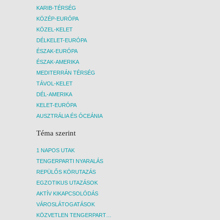
KARIB-TÉRSÉG
KÖZÉP-EURÓPA
KÖZEL-KELET
DÉLKELET-EURÓPA
ÉSZAK-EURÓPA
ÉSZAK-AMERIKA
MEDITERRÁN TÉRSÉG
TÁVOL-KELET
DÉL-AMERIKA
KELET-EURÓPA
AUSZTRÁLIA ÉS ÓCEÁNIA
Téma szerint
1 NAPOS UTAK
TENGERPARTI NYARALÁS
REPÜLŐS KÖRUTAZÁS
EGZOTIKUS UTAZÁSOK
AKTÍV KIKAPCSOLÓDÁS
VÁROSLÁTOGATÁSOK
KÖZVETLEN TENGERPARTI SZÁLLÁSOK