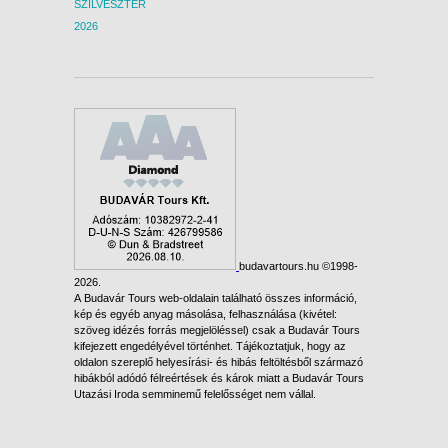
SZILVESZTER
2026
budavartours.hu ©1998-
2026.
A Budavár Tours web-oldalain található összes információ,
kép és egyéb anyag másolása, felhasználása (kivétel:
szöveg idézés forrás megjelöléssel) csak a Budavár Tours
kifejezett engedélyével történhet. Tájékoztatjuk, hogy az
oldalon szereplő helyesírási- és hibás feltöltésből származó
hibákból adódó félreértések és károk miatt a Budavár Tours
Utazási Iroda semminemű felelősséget nem vállal.