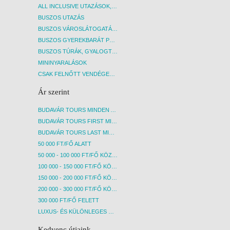
ALL INCLUSIVE UTAZÁSOK, NYARALÁSOK
BUSZOS UTAZÁS
BUSZOS VÁROSLÁTOGATÁSOK
BUSZOS GYEREKBARÁT PROGRAMOK
BUSZOS TÚRÁK, GYALOGTÚRÁK
MININYARALÁSOK
CSAK FELNŐTT VENDÉGEKET FOGADÓ SZÁLLÁSOK
Ár szerint
BUDAVÁR TOURS MINDEN AKCIÓS ÚT
BUDAVÁR TOURS FIRST MINUTE AKCIÓS UTAK
BUDAVÁR TOURS LAST MINUTE AKCIÓS UTAK
50 000 FT/FŐ ALATT
50 000 - 100 000 FT/FŐ KÖZÖTT
100 000 - 150 000 FT/FŐ KÖZÖTT
150 000 - 200 000 FT/FŐ KÖZÖTT
200 000 - 300 000 FT/FŐ KÖZÖTT
300 000 FT/FŐ FELETT
LUXUS- ÉS KÜLÖNLEGES UTAK
Kedvenc útjaink