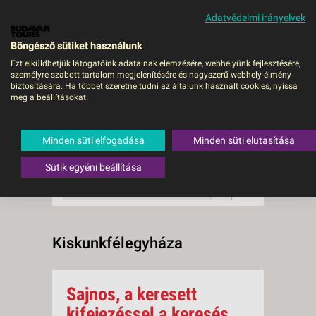
Adatvédelmi irányelvek
MENÜ
Böngésző sütiket használunk
Ezt elküldhetjük látogatóink adatainak elemzésére, webhelyünk fejlesztésére,
személyre szabott tartalom megjelenítésére és nagyszerű webhely-élmény
Kiskunkfélegyháza
biztosítására. Ha többet szeretne tudni az általunk használt cookies, nyissa
meg a beállításokat.
0 db a keresésnek
Összesen
megfelelő utazást
találtunk.
Minden süti elfogadása
Minden süti elutasítása
A keresővel tovább szűkítheti a
találati listát!
Sütik egyéni beállítása
RENDEZÉS:
Ár szerint növekvő
Kiskunkfélegyháza
Sajnos, a keresett
kifejezéssel a keresés