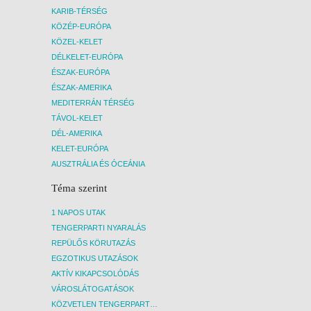
KARIB-TÉRSÉG
KÖZÉP-EURÓPA
KÖZEL-KELET
DÉLKELET-EURÓPA
ÉSZAK-EURÓPA
ÉSZAK-AMERIKA
MEDITERRÁN TÉRSÉG
TÁVOL-KELET
DÉL-AMERIKA
KELET-EURÓPA
AUSZTRÁLIA ÉS ÓCEÁNIA
Téma szerint
1 NAPOS UTAK
TENGERPARTI NYARALÁS
REPÜLŐS KÖRUTAZÁS
EGZOTIKUS UTAZÁSOK
AKTÍV KIKAPCSOLÓDÁS
VÁROSLÁTOGATÁSOK
KÖZVETLEN TENGERPARTI SZÁLLÁSOK