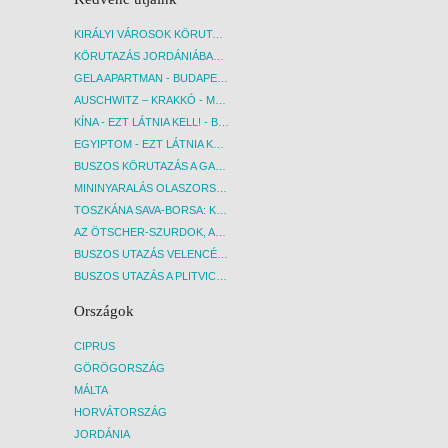
KIRÁLYI VÁROSOK KÖRUTAZÁS KÖZVETLEN REPÜLŐJÁRATTAL - BUDAPEST, REPÜLŐ
KÖRUTAZÁS JORDÁNIÁBAN, HOLT-TENGERI PIHENÉSSEL - BUDAPEST, REPÜLŐ
GELA APARTMAN - BUDAPEST, REPÜLŐ
AUSCHWITZ – KRAKKÓ - MEGRÁZÓ IDŐUTAZÁS! - BUDAPEST, BUSZ
KÍNA - EZT LÁTNIA KELL! - BUDAPEST, REPÜLŐ
EGYIPTOM - EZT LÁTNIA KELL! - BUDAPEST, REPÜLŐ
BUSZOS KÖRUTAZÁS A GARDA-TÓ KÖRNYÉKÉN - BUDAPEST, BUSZ
MININYARALÁS OLASZORSZÁGBAN: ÉSZAK-OLASZ GYÖNGYSZEMEK NYOMÁBAN - BUDAPEST, BUSZ
TOSZKÁNA SAVA-BORSA: KÓSTOLÓK ÉS KULTURÁLIS UTAZÁS - BUDAPEST, BUSZ
AZ ÖTSCHER-SZURDOK, AUSZTRIA GRAND CANYONJA - BUDAPEST, BUSZ
BUSZOS UTAZÁS VELENCÉBE - BUDAPEST, BUSZ
BUSZOS UTAZÁS A PLITVICEI-TAVAK NEMZETI PARKBA - BUDAPEST, BUSZ
Országok
CIPRUS
GÖRÖGORSZÁG
MÁLTA
HORVÁTORSZÁG
JORDÁNIA