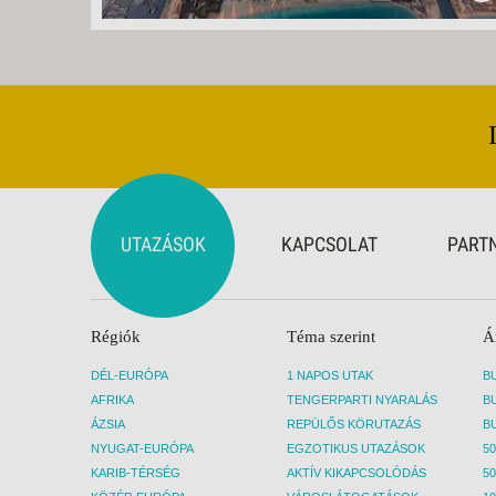
UTAZÁSOK
KAPCSOLAT
PART
Régiók
Téma szerint
Á
DÉL-EURÓPA
1 NAPOS UTAK
AFRIKA
TENGERPARTI NYARALÁS
ÁZSIA
REPÜLŐS KÖRUTAZÁS
NYUGAT-EURÓPA
EGZOTIKUS UTAZÁSOK
50
KARIB-TÉRSÉG
AKTÍV KIKAPCSOLÓDÁS
50