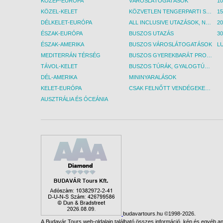
KÖZÉP-EURÓPA
VÁROSLÁTOGATÁSOK
KÖZEL-KELET
KÖZVETLEN TENGERPARTI SZÁLLÁSOK
DÉLKELET-EURÓPA
ALL INCLUSIVE UTAZÁSOK, NYARALÁSOK
ÉSZAK-EURÓPA
BUSZOS UTAZÁS
30
ÉSZAK-AMERIKA
BUSZOS VÁROSLÁTOGATÁSOK
L
MEDITERRÁN TÉRSÉG
BUSZOS GYEREKBARÁT PROGRAMOK
TÁVOL-KELET
BUSZOS TÚRÁK, GYALOGTÚRÁK
DÉL-AMERIKA
MININYARALÁSOK
KELET-EURÓPA
CSAK FELNŐTT VENDÉGEKET FOGADÓ SZÁLLÁSOK
AUSZTRÁLIA ÉS ÓCEÁNIA
budavartours.hu ©1998-2026.
A Budavár Tours web-oldalain található összes információ, kép és egyéb any