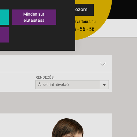
TAK
Feliratkozom
Minden süti
elutasítása
ertekesites@budavartours.hu
TIPPEK
(+36­ 1) 3 - 56 - 56 - 56
VISSZAJELZÉS KÜLDÉSE
RENDEZÉS:
Ár szerint növekvő