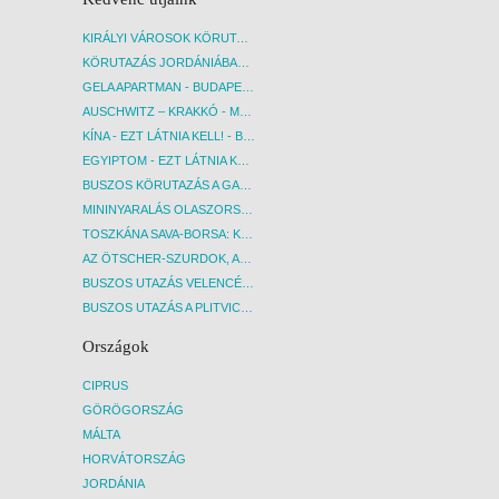
KIRÁLYI VÁROSOK KÖRUTAZÁS KÖZVETLEN REPÜLŐJÁRATTAL - BUDAPEST, REPÜLŐ
KÖRUTAZÁS JORDÁNIÁBAN, HOLT-TENGERI PIHENÉSSEL - BUDAPEST, REPÜLŐ
GELA APARTMAN - BUDAPEST, REPÜLŐ
AUSCHWITZ – KRAKKÓ - MEGRÁZÓ IDŐUTAZÁS! - BUDAPEST, BUSZ
KÍNA - EZT LÁTNIA KELL! - BUDAPEST, REPÜLŐ
EGYIPTOM - EZT LÁTNIA KELL! - BUDAPEST, REPÜLŐ
BUSZOS KÖRUTAZÁS A GARDA-TÓ KÖRNYÉKÉN - BUDAPEST, BUSZ
MININYARALÁS OLASZORSZÁGBAN: ÉSZAK-OLASZ GYÖNGYSZEMEK NYOMÁBAN - BUDAPEST, BUSZ
TOSZKÁNA SAVA-BORSA: KÓSTOLÓK ÉS KULTURÁLIS UTAZÁS - BUDAPEST, BUSZ
AZ ÖTSCHER-SZURDOK, AUSZTRIA GRAND CANYONJA - BUDAPEST, BUSZ
BUSZOS UTAZÁS VELENCÉBE - BUDAPEST, BUSZ
BUSZOS UTAZÁS A PLITVICEI-TAVAK NEMZETI PARKBA - BUDAPEST, BUSZ
Országok
CIPRUS
GÖRÖGORSZÁG
MÁLTA
HORVÁTORSZÁG
JORDÁNIA