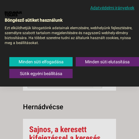
Adatvédelmi irányelvek
MENÜ
Böngésző sütiket használunk
Ezt elküldhetjük látogatóink adatainak elemzésére, webhelyünk fejlesztésére,
személyre szabott tartalom megjelenítésére és nagyszerű webhely-élmény
Hernádvécse
biztosítására. Ha többet szeretne tudni az általunk használt cookies, nyissa
meg a beállításokat.
0 db a keresésnek
Összesen
megfelelő utazást
találtunk.
Minden süti elfogadása
Minden süti elutasítása
A keresővel tovább szűkítheti a
találati listát!
Sütik egyéni beállítása
RENDEZÉS:
Ár szerint növekvő
Hernádvécse
Sajnos, a keresett
kifejezéssel a keresés