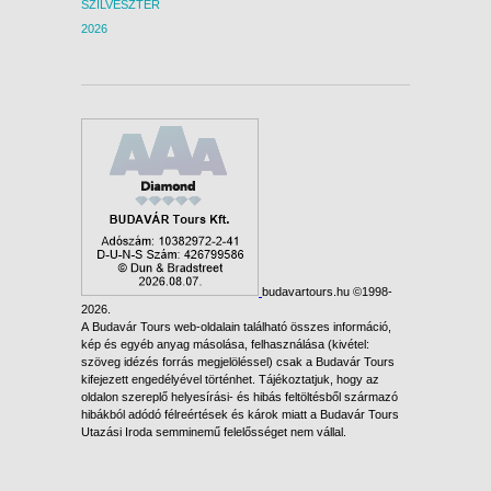
SZILVESZTER
2026
budavartours.hu ©1998-
2026.
A Budavár Tours web-oldalain található összes információ,
kép és egyéb anyag másolása, felhasználása (kivétel:
szöveg idézés forrás megjelöléssel) csak a Budavár Tours
kifejezett engedélyével történhet. Tájékoztatjuk, hogy az
oldalon szereplő helyesírási- és hibás feltöltésből származó
hibákból adódó félreértések és károk miatt a Budavár Tours
Utazási Iroda semminemű felelősséget nem vállal.