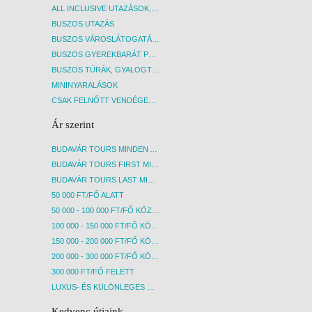
ALL INCLUSIVE UTAZÁSOK, NYARALÁSOK
BUSZOS UTAZÁS
BUSZOS VÁROSLÁTOGATÁSOK
BUSZOS GYEREKBARÁT PROGRAMOK
BUSZOS TÚRÁK, GYALOGTÚRÁK
MININYARALÁSOK
CSAK FELNŐTT VENDÉGEKET FOGADÓ SZÁLLÁSOK
Ár szerint
BUDAVÁR TOURS MINDEN AKCIÓS ÚT
BUDAVÁR TOURS FIRST MINUTE AKCIÓS UTAK
BUDAVÁR TOURS LAST MINUTE AKCIÓS UTAK
50 000 FT/FŐ ALATT
50 000 - 100 000 FT/FŐ KÖZÖTT
100 000 - 150 000 FT/FŐ KÖZÖTT
150 000 - 200 000 FT/FŐ KÖZÖTT
200 000 - 300 000 FT/FŐ KÖZÖTT
300 000 FT/FŐ FELETT
LUXUS- ÉS KÜLÖNLEGES UTAK
Kedvenc útjaink