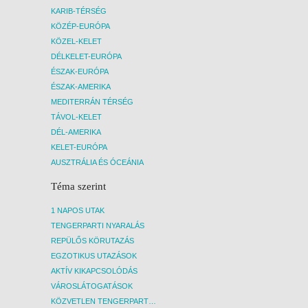
KARIB-TÉRSÉG
KÖZÉP-EURÓPA
KÖZEL-KELET
DÉLKELET-EURÓPA
ÉSZAK-EURÓPA
ÉSZAK-AMERIKA
MEDITERRÁN TÉRSÉG
TÁVOL-KELET
DÉL-AMERIKA
KELET-EURÓPA
AUSZTRÁLIA ÉS ÓCEÁNIA
Téma szerint
1 NAPOS UTAK
TENGERPARTI NYARALÁS
REPÜLŐS KÖRUTAZÁS
EGZOTIKUS UTAZÁSOK
AKTÍV KIKAPCSOLÓDÁS
VÁROSLÁTOGATÁSOK
KÖZVETLEN TENGERPARTI SZÁLLÁSOK