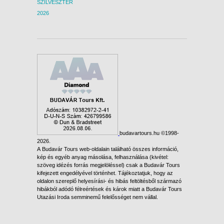
SZILVESZTER
2026
budavartours.hu ©1998-
2026.
A Budavár Tours web-oldalain található összes információ,
kép és egyéb anyag másolása, felhasználása (kivétel:
szöveg idézés forrás megjelöléssel) csak a Budavár Tours
kifejezett engedélyével történhet. Tájékoztatjuk, hogy az
oldalon szereplő helyesírási- és hibás feltöltésből származó
hibákból adódó félreértések és károk miatt a Budavár Tours
Utazási Iroda semminemű felelősséget nem vállal.