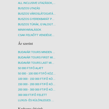
ALL INCLUSIVE UTAZÁSOK, NYARALÁSOK
BUSZOS UTAZÁS
BUSZOS VÁROSLÁTOGATÁSOK
BUSZOS GYEREKBARÁT PROGRAMOK
BUSZOS TÚRÁK, GYALOGTÚRÁK
MININYARALÁSOK
CSAK FELNŐTT VENDÉGEKET FOGADÓ SZÁLLÁSOK
Ár szerint
BUDAVÁR TOURS MINDEN AKCIÓS ÚT
BUDAVÁR TOURS FIRST MINUTE AKCIÓS UTAK
BUDAVÁR TOURS LAST MINUTE AKCIÓS UTAK
50 000 FT/FŐ ALATT
50 000 - 100 000 FT/FŐ KÖZÖTT
100 000 - 150 000 FT/FŐ KÖZÖTT
150 000 - 200 000 FT/FŐ KÖZÖTT
200 000 - 300 000 FT/FŐ KÖZÖTT
300 000 FT/FŐ FELETT
LUXUS- ÉS KÜLÖNLEGES UTAK
Kedvenc útjaink