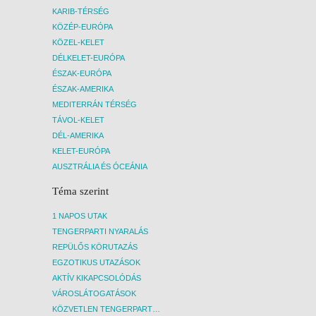
KARIB-TÉRSÉG
KÖZÉP-EURÓPA
KÖZEL-KELET
DÉLKELET-EURÓPA
ÉSZAK-EURÓPA
ÉSZAK-AMERIKA
MEDITERRÁN TÉRSÉG
TÁVOL-KELET
DÉL-AMERIKA
KELET-EURÓPA
AUSZTRÁLIA ÉS ÓCEÁNIA
Téma szerint
1 NAPOS UTAK
TENGERPARTI NYARALÁS
REPÜLŐS KÖRUTAZÁS
EGZOTIKUS UTAZÁSOK
AKTÍV KIKAPCSOLÓDÁS
VÁROSLÁTOGATÁSOK
KÖZVETLEN TENGERPARTI SZÁLLÁSOK