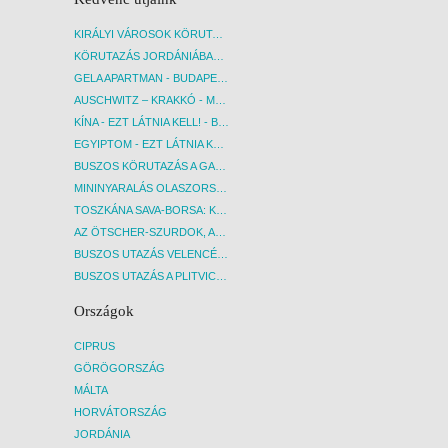
KIRÁLYI VÁROSOK KÖRUTAZÁS KÖZVETLEN REPÜLŐJÁRATTAL - BUDAPEST, REPÜLŐ
KÖRUTAZÁS JORDÁNIÁBAN, HOLT-TENGERI PIHENÉSSEL - BUDAPEST, REPÜLŐ
GELA APARTMAN - BUDAPEST, REPÜLŐ
AUSCHWITZ – KRAKKÓ - MEGRÁZÓ IDŐUTAZÁS! - BUDAPEST, BUSZ
KÍNA - EZT LÁTNIA KELL! - BUDAPEST, REPÜLŐ
EGYIPTOM - EZT LÁTNIA KELL! - BUDAPEST, REPÜLŐ
BUSZOS KÖRUTAZÁS A GARDA-TÓ KÖRNYÉKÉN - BUDAPEST, BUSZ
MININYARALÁS OLASZORSZÁGBAN: ÉSZAK-OLASZ GYÖNGYSZEMEK NYOMÁBAN - BUDAPEST, BUSZ
TOSZKÁNA SAVA-BORSA: KÓSTOLÓK ÉS KULTURÁLIS UTAZÁS - BUDAPEST, BUSZ
AZ ÖTSCHER-SZURDOK, AUSZTRIA GRAND CANYONJA - BUDAPEST, BUSZ
BUSZOS UTAZÁS VELENCÉBE - BUDAPEST, BUSZ
BUSZOS UTAZÁS A PLITVICEI-TAVAK NEMZETI PARKBA - BUDAPEST, BUSZ
Országok
CIPRUS
GÖRÖGORSZÁG
MÁLTA
HORVÁTORSZÁG
JORDÁNIA