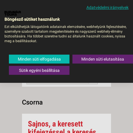
Adatvédelmi irányelvek
MENÜ
Böngésző sütiket használunk
Ezt elküldhetjük látogatóink adatainak elemzésére, webhelyünk fejlesztésére,
személyre szabott tartalom megjelenítésére és nagyszerű webhely-élmény
Csorna
biztosítására. Ha többet szeretne tudni az általunk használt cookies, nyissa
meg a beállításokat.
0 db a keresésnek
Összesen
megfelelő utazást
találtunk.
Minden süti elfogadása
Minden süti elutasítása
A keresővel tovább szűkítheti a
találati listát!
Sütik egyéni beállítása
RENDEZÉS:
Ár szerint növekvő
Csorna
Sajnos, a keresett
kifejezéssel a keresés