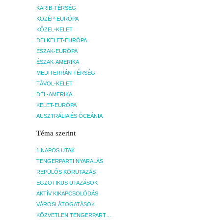
KARIB-TÉRSÉG
KÖZÉP-EURÓPA
KÖZEL-KELET
DÉLKELET-EURÓPA
ÉSZAK-EURÓPA
ÉSZAK-AMERIKA
MEDITERRÁN TÉRSÉG
TÁVOL-KELET
DÉL-AMERIKA
KELET-EURÓPA
AUSZTRÁLIA ÉS ÓCEÁNIA
Téma szerint
1 NAPOS UTAK
TENGERPARTI NYARALÁS
REPÜLŐS KÖRUTAZÁS
EGZOTIKUS UTAZÁSOK
AKTÍV KIKAPCSOLÓDÁS
VÁROSLÁTOGATÁSOK
KÖZVETLEN TENGERPARTI SZÁLLÁSOK