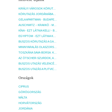
KIRÁLYI VÁROSOK KÖRUTAZÁS KÖZVETLEN REPÜLŐJÁRATTAL - BUDAPEST, REPÜLŐ
KÖRUTAZÁS JORDÁNIÁBAN, HOLT-TENGERI PIHENÉSSEL - BUDAPEST, REPÜLŐ
GELA APARTMAN - BUDAPEST, REPÜLŐ
AUSCHWITZ – KRAKKÓ - MEGRÁZÓ IDŐUTAZÁS! - BUDAPEST, BUSZ
KÍNA - EZT LÁTNIA KELL! - BUDAPEST, REPÜLŐ
EGYIPTOM - EZT LÁTNIA KELL! - BUDAPEST, REPÜLŐ
BUSZOS KÖRUTAZÁS A GARDA-TÓ KÖRNYÉKÉN - BUDAPEST, BUSZ
MININYARALÁS OLASZORSZÁGBAN: ÉSZAK-OLASZ GYÖNGYSZEMEK NYOMÁBAN - BUDAPEST, BUSZ
TOSZKÁNA SAVA-BORSA: KÓSTOLÓK ÉS KULTURÁLIS UTAZÁS - BUDAPEST, BUSZ
AZ ÖTSCHER-SZURDOK, AUSZTRIA GRAND CANYONJA - BUDAPEST, BUSZ
BUSZOS UTAZÁS VELENCÉBE - BUDAPEST, BUSZ
BUSZOS UTAZÁS A PLITVICEI-TAVAK NEMZETI PARKBA - BUDAPEST, BUSZ
Országok
CIPRUS
GÖRÖGORSZÁG
MÁLTA
HORVÁTORSZÁG
JORDÁNIA