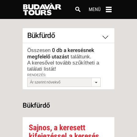
MENÜ
Bükfürdő
0 db a keresésnek
Összesen
megfelelő utazást
találtunk.
A keresővel tovább szűkítheti a
találati listát!
RENDEZÉS:
Ár szerint növekvő
Bükfürdő
Sajnos, a keresett
kifejezéssel a keresés