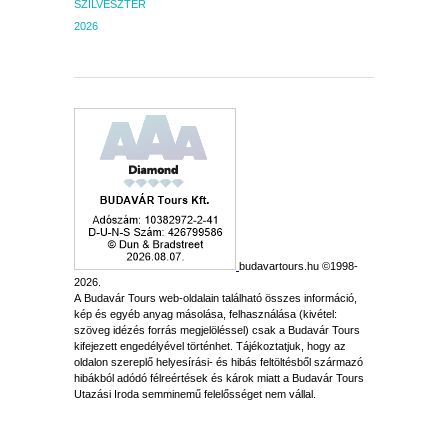
SZILVESZTER
2026
budavartours.hu ©1998-
2026.
A Budavár Tours web-oldalain található összes információ,
kép és egyéb anyag másolása, felhasználása (kivétel:
szöveg idézés forrás megjelöléssel) csak a Budavár Tours
kifejezett engedélyével történhet. Tájékoztatjuk, hogy az
oldalon szereplő helyesírási- és hibás feltöltésből származó
hibákból adódó félreértések és károk miatt a Budavár Tours
Utazási Iroda semminemű felelősséget nem vállal.