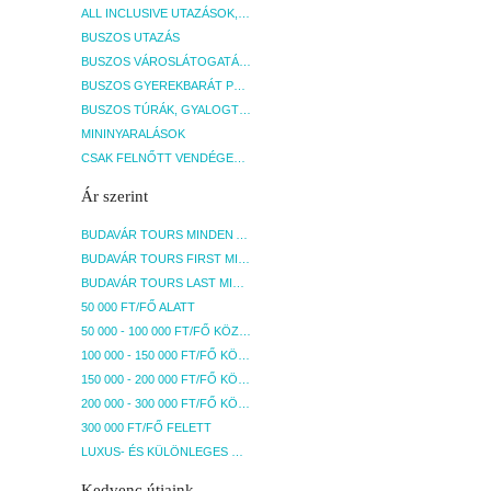
ALL INCLUSIVE UTAZÁSOK, NYARALÁSOK
BUSZOS UTAZÁS
BUSZOS VÁROSLÁTOGATÁSOK
BUSZOS GYEREKBARÁT PROGRAMOK
BUSZOS TÚRÁK, GYALOGTÚRÁK
MININYARALÁSOK
CSAK FELNŐTT VENDÉGEKET FOGADÓ SZÁLLÁSOK
Ár szerint
BUDAVÁR TOURS MINDEN AKCIÓS ÚT
BUDAVÁR TOURS FIRST MINUTE AKCIÓS UTAK
BUDAVÁR TOURS LAST MINUTE AKCIÓS UTAK
50 000 FT/FŐ ALATT
50 000 - 100 000 FT/FŐ KÖZÖTT
100 000 - 150 000 FT/FŐ KÖZÖTT
150 000 - 200 000 FT/FŐ KÖZÖTT
200 000 - 300 000 FT/FŐ KÖZÖTT
300 000 FT/FŐ FELETT
LUXUS- ÉS KÜLÖNLEGES UTAK
Kedvenc útjaink