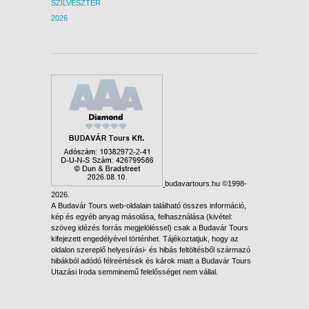
SZILVESZTER
2026
budavartours.hu ©1998-
2026.
A Budavár Tours web-oldalain található összes információ,
kép és egyéb anyag másolása, felhasználása (kivétel:
szöveg idézés forrás megjelöléssel) csak a Budavár Tours
kifejezett engedélyével történhet. Tájékoztatjuk, hogy az
oldalon szereplő helyesírási- és hibás feltöltésből származó
hibákból adódó félreértések és károk miatt a Budavár Tours
Utazási Iroda semminemű felelősséget nem vállal.