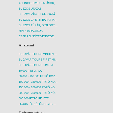
ALL INCLUSIVE UTAZÁSOK, NYARALÁSOK
BUSZOS UTAZÁS
BUSZOS VÁROSLÁTOGATÁSOK
BUSZOS GYEREKBARÁT PROGRAMOK
BUSZOS TÚRÁK, GYALOGTÚRÁK
MININYARALÁSOK
CSAK FELNŐTT VENDÉGEKET FOGADÓ SZÁLLÁSOK
Ár szerint
BUDAVÁR TOURS MINDEN AKCIÓS ÚT
BUDAVÁR TOURS FIRST MINUTE AKCIÓS UTAK
BUDAVÁR TOURS LAST MINUTE AKCIÓS UTAK
50 000 FT/FŐ ALATT
50 000 - 100 000 FT/FŐ KÖZÖTT
100 000 - 150 000 FT/FŐ KÖZÖTT
150 000 - 200 000 FT/FŐ KÖZÖTT
200 000 - 300 000 FT/FŐ KÖZÖTT
300 000 FT/FŐ FELETT
LUXUS- ÉS KÜLÖNLEGES UTAK
Kedvenc útjaink