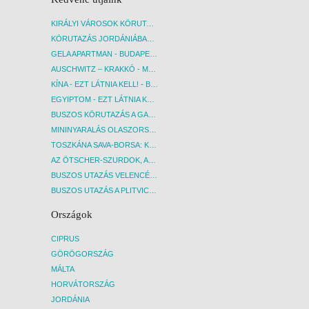
KIRÁLYI VÁROSOK KÖRUTAZÁS KÖZVETLEN REPÜLŐJÁRATTAL - BUDAPEST, REPÜLŐ
KÖRUTAZÁS JORDÁNIÁBAN, HOLT-TENGERI PIHENÉSSEL - BUDAPEST, REPÜLŐ
GELA APARTMAN - BUDAPEST, REPÜLŐ
AUSCHWITZ – KRAKKÓ - MEGRÁZÓ IDŐUTAZÁS! - BUDAPEST, BUSZ
KÍNA - EZT LÁTNIA KELL! - BUDAPEST, REPÜLŐ
EGYIPTOM - EZT LÁTNIA KELL! - BUDAPEST, REPÜLŐ
BUSZOS KÖRUTAZÁS A GARDA-TÓ KÖRNYÉKÉN - BUDAPEST, BUSZ
MININYARALÁS OLASZORSZÁGBAN: ÉSZAK-OLASZ GYÖNGYSZEMEK NYOMÁBAN - BUDAPEST, BUSZ
TOSZKÁNA SAVA-BORSA: KÓSTOLÓK ÉS KULTURÁLIS UTAZÁS - BUDAPEST, BUSZ
AZ ÖTSCHER-SZURDOK, AUSZTRIA GRAND CANYONJA - BUDAPEST, BUSZ
BUSZOS UTAZÁS VELENCÉBE - BUDAPEST, BUSZ
BUSZOS UTAZÁS A PLITVICEI-TAVAK NEMZETI PARKBA - BUDAPEST, BUSZ
Országok
CIPRUS
GÖRÖGORSZÁG
MÁLTA
HORVÁTORSZÁG
JORDÁNIA