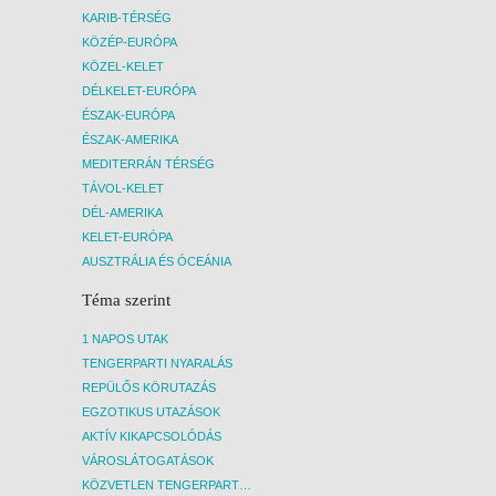
KARIB-TÉRSÉG
KÖZÉP-EURÓPA
KÖZEL-KELET
DÉLKELET-EURÓPA
ÉSZAK-EURÓPA
ÉSZAK-AMERIKA
MEDITERRÁN TÉRSÉG
TÁVOL-KELET
DÉL-AMERIKA
KELET-EURÓPA
AUSZTRÁLIA ÉS ÓCEÁNIA
Téma szerint
1 NAPOS UTAK
TENGERPARTI NYARALÁS
REPÜLŐS KÖRUTAZÁS
EGZOTIKUS UTAZÁSOK
AKTÍV KIKAPCSOLÓDÁS
VÁROSLÁTOGATÁSOK
KÖZVETLEN TENGERPARTI SZÁLLÁSOK