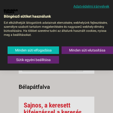
Adatvédelmi irányelvek
MENÜ
Böngésző sütiket használunk
Ezt elküldhetjük látogatóink adatainak elemzésére, webhelyünk fejlesztésére,
személyre szabott tartalom megjelenítésére és nagyszerű webhely-élmény
Bélapátfalva
biztosítására. Ha többet szeretne tudni az általunk használt cookies, nyissa
meg a beállításokat.
0 db a keresésnek
Összesen
megfelelő utazást
találtunk.
Minden süti elfogadása
Minden süti elutasítása
A keresővel tovább szűkítheti a
találati listát!
Sütik egyéni beállítása
RENDEZÉS:
Ár szerint növekvő
Bélapátfalva
Sajnos, a keresett
kifejezéssel a keresés