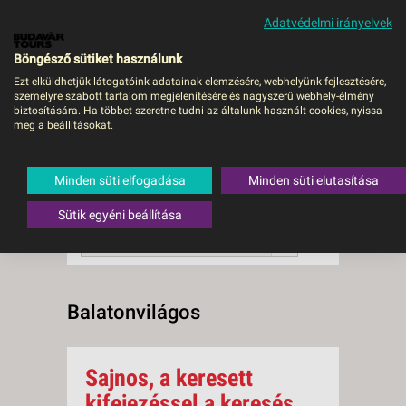
Adatvédelmi irányelvek
MENÜ
Böngésző sütiket használunk
Ezt elküldhetjük látogatóink adatainak elemzésére, webhelyünk fejlesztésére,
személyre szabott tartalom megjelenítésére és nagyszerű webhely-élmény
Balatonvilágos
biztosítására. Ha többet szeretne tudni az általunk használt cookies, nyissa
meg a beállításokat.
0 db a keresésnek
Összesen
megfelelő utazást
találtunk.
Minden süti elfogadása
Minden süti elutasítása
A keresővel tovább szűkítheti a
találati listát!
Sütik egyéni beállítása
RENDEZÉS:
Ár szerint növekvő
Balatonvilágos
Sajnos, a keresett
kifejezéssel a keresés