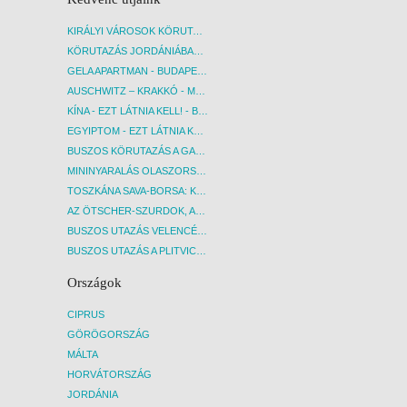
KIRÁLYI VÁROSOK KÖRUTAZÁS KÖZVETLEN REPÜLŐJÁRATTAL - BUDAPEST, REPÜLŐ
KÖRUTAZÁS JORDÁNIÁBAN, HOLT-TENGERI PIHENÉSSEL - BUDAPEST, REPÜLŐ
GELA APARTMAN - BUDAPEST, REPÜLŐ
AUSCHWITZ – KRAKKÓ - MEGRÁZÓ IDŐUTAZÁS! - BUDAPEST, BUSZ
KÍNA - EZT LÁTNIA KELL! - BUDAPEST, REPÜLŐ
EGYIPTOM - EZT LÁTNIA KELL! - BUDAPEST, REPÜLŐ
BUSZOS KÖRUTAZÁS A GARDA-TÓ KÖRNYÉKÉN - BUDAPEST, BUSZ
MININYARALÁS OLASZORSZÁGBAN: ÉSZAK-OLASZ GYÖNGYSZEMEK NYOMÁBAN - BUDAPEST, BUSZ
TOSZKÁNA SAVA-BORSA: KÓSTOLÓK ÉS KULTURÁLIS UTAZÁS - BUDAPEST, BUSZ
AZ ÖTSCHER-SZURDOK, AUSZTRIA GRAND CANYONJA - BUDAPEST, BUSZ
BUSZOS UTAZÁS VELENCÉBE - BUDAPEST, BUSZ
BUSZOS UTAZÁS A PLITVICEI-TAVAK NEMZETI PARKBA - BUDAPEST, BUSZ
Országok
CIPRUS
GÖRÖGORSZÁG
MÁLTA
HORVÁTORSZÁG
JORDÁNIA