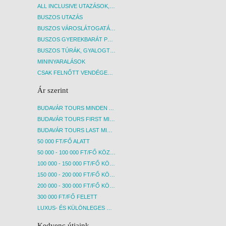
ALL INCLUSIVE UTAZÁSOK, NYARALÁSOK
BUSZOS UTAZÁS
BUSZOS VÁROSLÁTOGATÁSOK
BUSZOS GYEREKBARÁT PROGRAMOK
BUSZOS TÚRÁK, GYALOGTÚRÁK
MININYARALÁSOK
CSAK FELNŐTT VENDÉGEKET FOGADÓ SZÁLLÁSOK
Ár szerint
BUDAVÁR TOURS MINDEN AKCIÓS ÚT
BUDAVÁR TOURS FIRST MINUTE AKCIÓS UTAK
BUDAVÁR TOURS LAST MINUTE AKCIÓS UTAK
50 000 FT/FŐ ALATT
50 000 - 100 000 FT/FŐ KÖZÖTT
100 000 - 150 000 FT/FŐ KÖZÖTT
150 000 - 200 000 FT/FŐ KÖZÖTT
200 000 - 300 000 FT/FŐ KÖZÖTT
300 000 FT/FŐ FELETT
LUXUS- ÉS KÜLÖNLEGES UTAK
Kedvenc útjaink