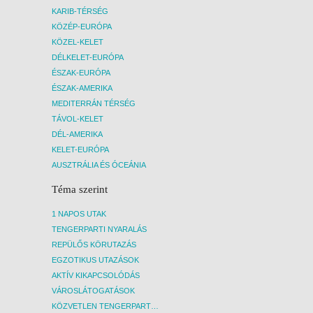
KARIB-TÉRSÉG
KÖZÉP-EURÓPA
KÖZEL-KELET
DÉLKELET-EURÓPA
ÉSZAK-EURÓPA
ÉSZAK-AMERIKA
MEDITERRÁN TÉRSÉG
TÁVOL-KELET
DÉL-AMERIKA
KELET-EURÓPA
AUSZTRÁLIA ÉS ÓCEÁNIA
Téma szerint
1 NAPOS UTAK
TENGERPARTI NYARALÁS
REPÜLŐS KÖRUTAZÁS
EGZOTIKUS UTAZÁSOK
AKTÍV KIKAPCSOLÓDÁS
VÁROSLÁTOGATÁSOK
KÖZVETLEN TENGERPARTI SZÁLLÁSOK