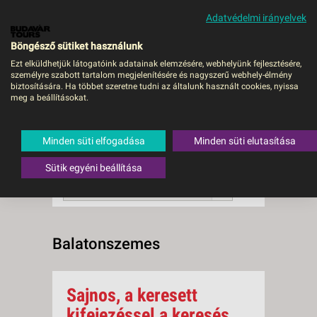
Adatvédelmi irányelvek
MENÜ
Böngésző sütiket használunk
Ezt elküldhetjük látogatóink adatainak elemzésére, webhelyünk fejlesztésére,
személyre szabott tartalom megjelenítésére és nagyszerű webhely-élmény
Balatonszemes
biztosítására. Ha többet szeretne tudni az általunk használt cookies, nyissa
meg a beállításokat.
0 db a keresésnek
Összesen
megfelelő utazást
találtunk.
Minden süti elfogadása
Minden süti elutasítása
A keresővel tovább szűkítheti a
találati listát!
Sütik egyéni beállítása
RENDEZÉS:
Ár szerint növekvő
Balatonszemes
Sajnos, a keresett
kifejezéssel a keresés