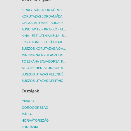
KIRÁLYI VÁROSOK KÖRUTAZÁS KÖZVETLEN REPÜLŐJÁRATTAL - BUDAPEST, REPÜLŐ
KÖRUTAZÁS JORDÁNIÁBAN, HOLT-TENGERI PIHENÉSSEL - BUDAPEST, REPÜLŐ
GELA APARTMAN - BUDAPEST, REPÜLŐ
AUSCHWITZ – KRAKKÓ - MEGRÁZÓ IDŐUTAZÁS! - BUDAPEST, BUSZ
KÍNA - EZT LÁTNIA KELL! - BUDAPEST, REPÜLŐ
EGYIPTOM - EZT LÁTNIA KELL! - BUDAPEST, REPÜLŐ
BUSZOS KÖRUTAZÁS A GARDA-TÓ KÖRNYÉKÉN - BUDAPEST, BUSZ
MININYARALÁS OLASZORSZÁGBAN: ÉSZAK-OLASZ GYÖNGYSZEMEK NYOMÁBAN - BUDAPEST, BUSZ
TOSZKÁNA SAVA-BORSA: KÓSTOLÓK ÉS KULTURÁLIS UTAZÁS - BUDAPEST, BUSZ
AZ ÖTSCHER-SZURDOK, AUSZTRIA GRAND CANYONJA - BUDAPEST, BUSZ
BUSZOS UTAZÁS VELENCÉBE - BUDAPEST, BUSZ
BUSZOS UTAZÁS A PLITVICEI-TAVAK NEMZETI PARKBA - BUDAPEST, BUSZ
Országok
CIPRUS
GÖRÖGORSZÁG
MÁLTA
HORVÁTORSZÁG
JORDÁNIA