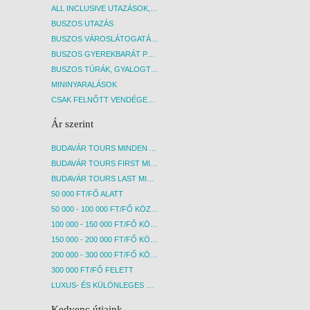
ALL INCLUSIVE UTAZÁSOK, NYARALÁSOK
BUSZOS UTAZÁS
BUSZOS VÁROSLÁTOGATÁSOK
BUSZOS GYEREKBARÁT PROGRAMOK
BUSZOS TÚRÁK, GYALOGTÚRÁK
MININYARALÁSOK
CSAK FELNŐTT VENDÉGEKET FOGADÓ SZÁLLÁSOK
Ár szerint
BUDAVÁR TOURS MINDEN AKCIÓS ÚT
BUDAVÁR TOURS FIRST MINUTE AKCIÓS UTAK
BUDAVÁR TOURS LAST MINUTE AKCIÓS UTAK
50 000 FT/FŐ ALATT
50 000 - 100 000 FT/FŐ KÖZÖTT
100 000 - 150 000 FT/FŐ KÖZÖTT
150 000 - 200 000 FT/FŐ KÖZÖTT
200 000 - 300 000 FT/FŐ KÖZÖTT
300 000 FT/FŐ FELETT
LUXUS- ÉS KÜLÖNLEGES UTAK
Kedvenc útjaink