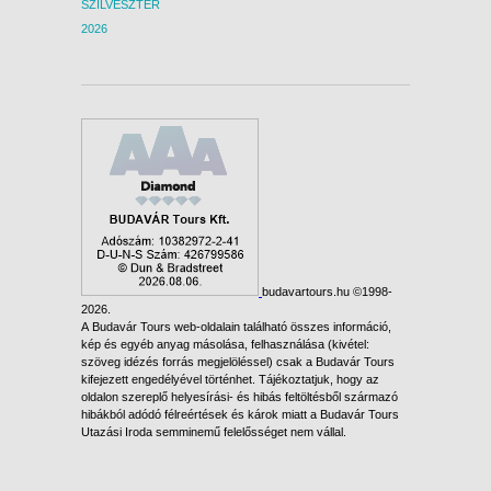
SZILVESZTER
2026
budavartours.hu ©1998-
2026.
A Budavár Tours web-oldalain található összes információ,
kép és egyéb anyag másolása, felhasználása (kivétel:
szöveg idézés forrás megjelöléssel) csak a Budavár Tours
kifejezett engedélyével történhet. Tájékoztatjuk, hogy az
oldalon szereplő helyesírási- és hibás feltöltésből származó
hibákból adódó félreértések és károk miatt a Budavár Tours
Utazási Iroda semminemű felelősséget nem vállal.