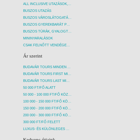
ALL INCLUSIVE UTAZÁSOK, NYARALÁSOK
BUSZOS UTAZÁS
BUSZOS VÁROSLÁTOGATÁSOK
BUSZOS GYEREKBARÁT PROGRAMOK
BUSZOS TÚRÁK, GYALOGTÚRÁK
MININYARALÁSOK
CSAK FELNŐTT VENDÉGEKET FOGADÓ SZÁLLÁSOK
Ár szerint
BUDAVÁR TOURS MINDEN AKCIÓS ÚT
BUDAVÁR TOURS FIRST MINUTE AKCIÓS UTAK
BUDAVÁR TOURS LAST MINUTE AKCIÓS UTAK
50 000 FT/FŐ ALATT
50 000 - 100 000 FT/FŐ KÖZÖTT
100 000 - 150 000 FT/FŐ KÖZÖTT
150 000 - 200 000 FT/FŐ KÖZÖTT
200 000 - 300 000 FT/FŐ KÖZÖTT
300 000 FT/FŐ FELETT
LUXUS- ÉS KÜLÖNLEGES UTAK
Kedvenc útjaink