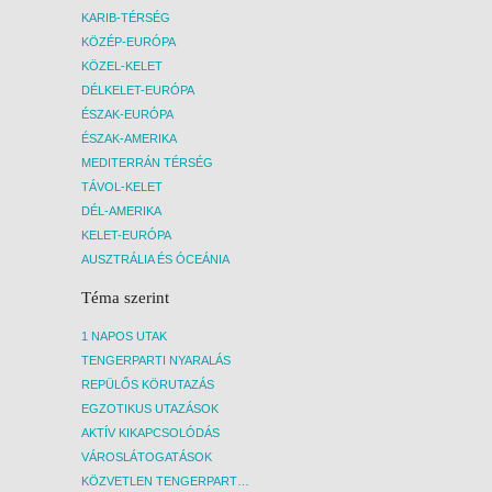
KARIB-TÉRSÉG
KÖZÉP-EURÓPA
KÖZEL-KELET
DÉLKELET-EURÓPA
ÉSZAK-EURÓPA
ÉSZAK-AMERIKA
MEDITERRÁN TÉRSÉG
TÁVOL-KELET
DÉL-AMERIKA
KELET-EURÓPA
AUSZTRÁLIA ÉS ÓCEÁNIA
Téma szerint
1 NAPOS UTAK
TENGERPARTI NYARALÁS
REPÜLŐS KÖRUTAZÁS
EGZOTIKUS UTAZÁSOK
AKTÍV KIKAPCSOLÓDÁS
VÁROSLÁTOGATÁSOK
KÖZVETLEN TENGERPARTI SZÁLLÁSOK