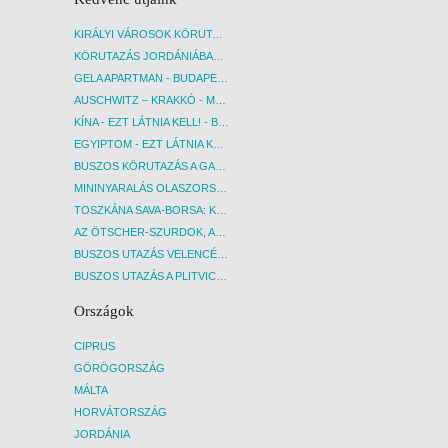
KIRÁLYI VÁROSOK KÖRUTAZÁS KÖZVETLEN REPÜLŐJÁRATTAL - BUDAPEST, REPÜLŐ
KÖRUTAZÁS JORDÁNIÁBAN, HOLT-TENGERI PIHENÉSSEL - BUDAPEST, REPÜLŐ
GELA APARTMAN - BUDAPEST, REPÜLŐ
AUSCHWITZ – KRAKKÓ - MEGRÁZÓ IDŐUTAZÁS! - BUDAPEST, BUSZ
KÍNA - EZT LÁTNIA KELL! - BUDAPEST, REPÜLŐ
EGYIPTOM - EZT LÁTNIA KELL! - BUDAPEST, REPÜLŐ
BUSZOS KÖRUTAZÁS A GARDA-TÓ KÖRNYÉKÉN - BUDAPEST, BUSZ
MININYARALÁS OLASZORSZÁGBAN: ÉSZAK-OLASZ GYÖNGYSZEMEK NYOMÁBAN - BUDAPEST, BUSZ
TOSZKÁNA SAVA-BORSA: KÓSTOLÓK ÉS KULTURÁLIS UTAZÁS - BUDAPEST, BUSZ
AZ ÖTSCHER-SZURDOK, AUSZTRIA GRAND CANYONJA - BUDAPEST, BUSZ
BUSZOS UTAZÁS VELENCÉBE - BUDAPEST, BUSZ
BUSZOS UTAZÁS A PLITVICEI-TAVAK NEMZETI PARKBA - BUDAPEST, BUSZ
Országok
CIPRUS
GÖRÖGORSZÁG
MÁLTA
HORVÁTORSZÁG
JORDÁNIA