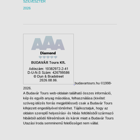
SZILVESZTER
2026
budavartours.hu ©1998-
2026.
A Budavár Tours web-oldalain található összes információ,
kép és egyéb anyag másolása, felhasználása (kivétel:
szöveg idézés forrás megjelöléssel) csak a Budavár Tours
kifejezett engedélyével történhet. Tájékoztatjuk, hogy az
oldalon szereplő helyesírási- és hibás feltöltésből származó
hibákból adódó félreértések és károk miatt a Budavár Tours
Utazási Iroda semminemű felelősséget nem vállal.