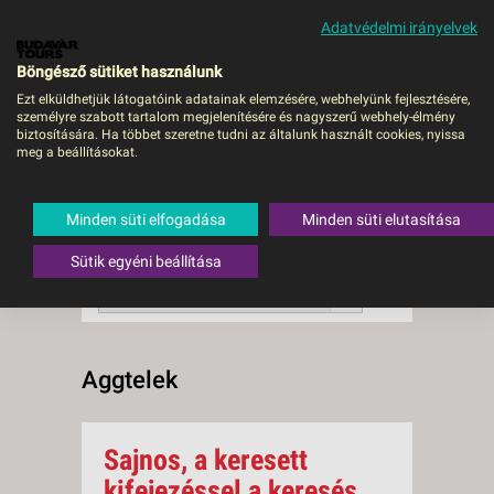
Adatvédelmi irányelvek
MENÜ
Böngésző sütiket használunk
Ezt elküldhetjük látogatóink adatainak elemzésére, webhelyünk fejlesztésére,
személyre szabott tartalom megjelenítésére és nagyszerű webhely-élmény
Aggtelek
biztosítására. Ha többet szeretne tudni az általunk használt cookies, nyissa
meg a beállításokat.
0 db a keresésnek
Összesen
megfelelő utazást
találtunk.
Minden süti elfogadása
Minden süti elutasítása
A keresővel tovább szűkítheti a
találati listát!
Sütik egyéni beállítása
RENDEZÉS:
Ár szerint növekvő
Aggtelek
Sajnos, a keresett
kifejezéssel a keresés