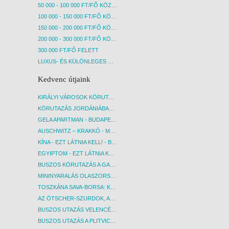
50 000 - 100 000 FT/FŐ KÖZÖTT
100 000 - 150 000 FT/FŐ KÖZÖTT
150 000 - 200 000 FT/FŐ KÖZÖTT
200 000 - 300 000 FT/FŐ KÖZÖTT
300 000 FT/FŐ FELETT
LUXUS- ÉS KÜLÖNLEGES UTAK
Kedvenc útjaink
KIRÁLYI VÁROSOK KÖRUTAZÁS KÖZVETLEN REPÜLŐJÁRATTAL - BUDAPEST, REPÜLŐ
KÖRUTAZÁS JORDÁNIÁBAN, HOLT-TENGERI PIHENÉSSEL - BUDAPEST, REPÜLŐ
GELA APARTMAN - BUDAPEST, REPÜLŐ
AUSCHWITZ – KRAKKÓ - MEGRÁZÓ IDŐUTAZÁS! - BUDAPEST, BUSZ
KÍNA - EZT LÁTNIA KELL! - BUDAPEST, REPÜLŐ
EGYIPTOM - EZT LÁTNIA KELL! - BUDAPEST, REPÜLŐ
BUSZOS KÖRUTAZÁS A GARDA-TÓ KÖRNYÉKÉN - BUDAPEST, BUSZ
MININYARALÁS OLASZORSZÁGBAN: ÉSZAK-OLASZ GYÖNGYSZEMEK NYOMÁBAN - BUDAPEST, BUSZ
TOSZKÁNA SAVA-BORSA: KÓSTOLÓK ÉS KULTURÁLIS UTAZÁS - BUDAPEST, BUSZ
AZ ÖTSCHER-SZURDOK, AUSZTRIA GRAND CANYONJA - BUDAPEST, BUSZ
BUSZOS UTAZÁS VELENCÉBE - BUDAPEST, BUSZ
BUSZOS UTAZÁS A PLITVICEI-TAVAK NEMZETI PARKBA - BUDAPEST, BUSZ