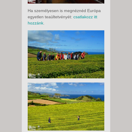
Ha személyesen is megnéznéd Európa
egyetlen teaültetvényét:
csatlakozz itt
hozzánk
.