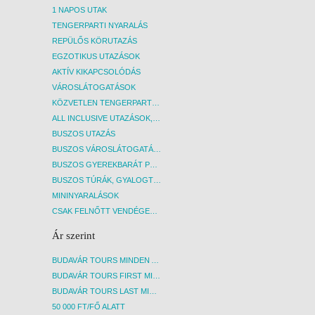
1 NAPOS UTAK
TENGERPARTI NYARALÁS
REPÜLŐS KÖRUTAZÁS
EGZOTIKUS UTAZÁSOK
AKTÍV KIKAPCSOLÓDÁS
VÁROSLÁTOGATÁSOK
KÖZVETLEN TENGERPARTI SZÁLLÁSOK
ALL INCLUSIVE UTAZÁSOK, NYARALÁSOK
BUSZOS UTAZÁS
BUSZOS VÁROSLÁTOGATÁSOK
BUSZOS GYEREKBARÁT PROGRAMOK
BUSZOS TÚRÁK, GYALOGTÚRÁK
MININYARALÁSOK
CSAK FELNŐTT VENDÉGEKET FOGADÓ SZÁLLÁSOK
Ár szerint
BUDAVÁR TOURS MINDEN AKCIÓS ÚT
BUDAVÁR TOURS FIRST MINUTE AKCIÓS UTAK
BUDAVÁR TOURS LAST MINUTE AKCIÓS UTAK
50 000 FT/FŐ ALATT