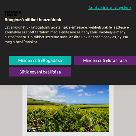
Adatvédelmi irányelvek
MENÜ
Böngésző sütiket használunk
Ezt elküldhetjük látogatóink adatainak elemzésére, webhelyünk fejlesztésére,
személyre szabott tartalom megjelenítésére és nagyszerű webhely-élmény
biztosítására. Ha többet szeretne tudni az általunk használt cookies, nyissa
meg a beállításokat.
A Gorreana
teaültetvény
Minden süti elfogadása
Minden süti elutasítása
Sütik egyéni beállítása