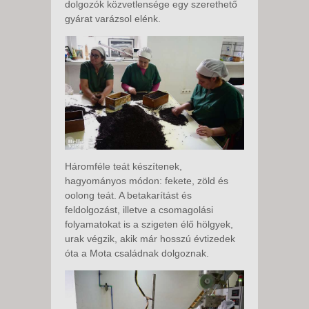
dolgozók közvetlensége egy szerethető
gyárat varázsol elénk.
Háromféle teát készítenek,
hagyományos módon: fekete, zöld és
oolong teát. A betakarítást és
feldolgozást, illetve a csomagolási
folyamatokat is a szigeten élő hölgyek,
urak végzik, akik már hosszú évtizedek
óta a Mota családnak dolgoznak.