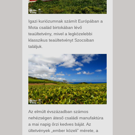
Igazi kuriózumnak számít Európában a
Mota család birtokában lévő
teaültetvény, mivel a legközelebbi
klasszikus teaültetvényt Szocsiban
találjuk.
Az elmúlt évszázadban számos
nehézségen áteső családi manufaktúra
a mai napig őrzi kedves báját. Az
ültetvények „ember közeli” mérete, a