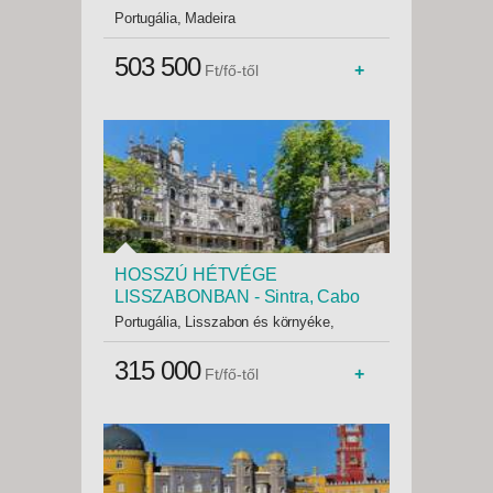
Funchal – Câmara de Lobos –
Portugália, Madeira
Porto Moniz – Paul da Serra –
Santana – Machico – Monte -
503 500
+
Ft/fő-től
Budapest, Repülő 3*
HOSSZÚ HÉTVÉGE
LISSZABONBAN - Sintra, Cabo
da Roca, Cascais és a Tejo-folyó -
Portugália, Lisszabon és környéke,
Budapest, Repülő
Lisszabon
315 000
+
Ft/fő-től