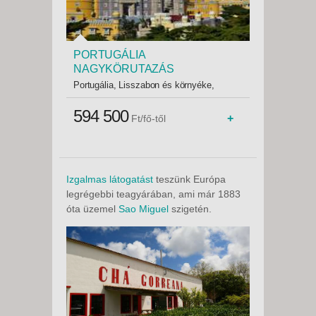
PORTUGÁLIA
NAGYKÖRUTAZÁS
CSILLAGTÚRÁKKAL,
Portugália, Lisszabon és környéke,
PIHENÉSSEL - Csillagtúrák
Lisszabon
Lisszabonból, Lisszabontól
594 500
+
Ft/fő-től
Portóig, hajóval a Douro folyón -
Budapest, Repülő
Izgalmas látogatást
teszünk Európa
legrégebbi teagyárában, ami már 1883
óta üzemel
Sao Miguel
szigetén.