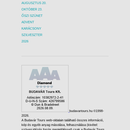
AUGUSZTUS 20.
OKTÓBER 23.
ŐSZI SZÜNET
ADVENT
KARÁCSONY
SZILVESZTER
2026
budavartours.hu ©1998-
2026.
A Budavár Tours web-oldalain található összes információ,
kép és egyéb anyag másolása, felhasználása (kivétel:
szöveg idézés forrás megjelöléssel) csak a Budavár Tours