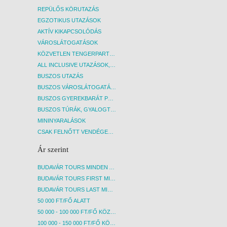
REPÜLŐS KÖRUTAZÁS
EGZOTIKUS UTAZÁSOK
AKTÍV KIKAPCSOLÓDÁS
VÁROSLÁTOGATÁSOK
KÖZVETLEN TENGERPARTI SZÁLLÁSOK
ALL INCLUSIVE UTAZÁSOK, NYARALÁSOK
BUSZOS UTAZÁS
BUSZOS VÁROSLÁTOGATÁSOK
BUSZOS GYEREKBARÁT PROGRAMOK
BUSZOS TÚRÁK, GYALOGTÚRÁK
MININYARALÁSOK
CSAK FELNŐTT VENDÉGEKET FOGADÓ SZÁLLÁSOK
Ár szerint
BUDAVÁR TOURS MINDEN AKCIÓS ÚT
BUDAVÁR TOURS FIRST MINUTE AKCIÓS UTAK
BUDAVÁR TOURS LAST MINUTE AKCIÓS UTAK
50 000 FT/FŐ ALATT
50 000 - 100 000 FT/FŐ KÖZÖTT
100 000 - 150 000 FT/FŐ KÖZÖTT