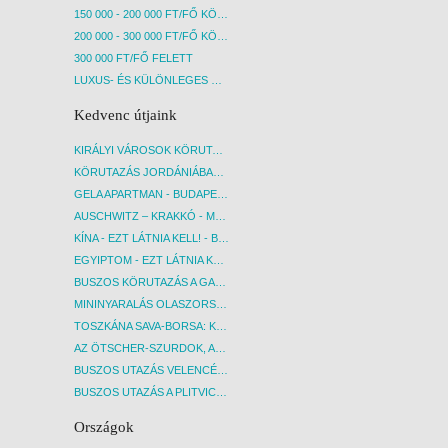
150 000 - 200 000 FT/FŐ KÖZÖTT
200 000 - 300 000 FT/FŐ KÖZÖTT
300 000 FT/FŐ FELETT
LUXUS- ÉS KÜLÖNLEGES UTAK
Kedvenc útjaink
KIRÁLYI VÁROSOK KÖRUTAZÁS KÖZVETLEN REPÜLŐJÁRATTAL - BUDAPEST, REPÜLŐ
KÖRUTAZÁS JORDÁNIÁBAN, HOLT-TENGERI PIHENÉSSEL - BUDAPEST, REPÜLŐ
GELA APARTMAN - BUDAPEST, REPÜLŐ
AUSCHWITZ – KRAKKÓ - MEGRÁZÓ IDŐUTAZÁS! - BUDAPEST, BUSZ
KÍNA - EZT LÁTNIA KELL! - BUDAPEST, REPÜLŐ
EGYIPTOM - EZT LÁTNIA KELL! - BUDAPEST, REPÜLŐ
BUSZOS KÖRUTAZÁS A GARDA-TÓ KÖRNYÉKÉN - BUDAPEST, BUSZ
MININYARALÁS OLASZORSZÁGBAN: ÉSZAK-OLASZ GYÖNGYSZEMEK NYOMÁBAN - BUDAPEST, BUSZ
TOSZKÁNA SAVA-BORSA: KÓSTOLÓK ÉS KULTURÁLIS UTAZÁS - BUDAPEST, BUSZ
AZ ÖTSCHER-SZURDOK, AUSZTRIA GRAND CANYONJA - BUDAPEST, BUSZ
BUSZOS UTAZÁS VELENCÉBE - BUDAPEST, BUSZ
BUSZOS UTAZÁS A PLITVICEI-TAVAK NEMZETI PARKBA - BUDAPEST, BUSZ
Országok