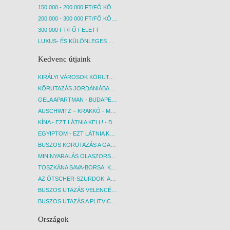
150 000 - 200 000 FT/FŐ KÖZÖTT
200 000 - 300 000 FT/FŐ KÖZÖTT
300 000 FT/FŐ FELETT
LUXUS- ÉS KÜLÖNLEGES UTAK
Kedvenc útjaink
KIRÁLYI VÁROSOK KÖRUTAZÁS KÖZVETLEN REPÜLŐJÁRATTAL - BUDAPEST, REPÜLŐ
KÖRUTAZÁS JORDÁNIÁBAN, HOLT-TENGERI PIHENÉSSEL - BUDAPEST, REPÜLŐ
GELA APARTMAN - BUDAPEST, REPÜLŐ
AUSCHWITZ – KRAKKÓ - MEGRÁZÓ IDŐUTAZÁS! - BUDAPEST, BUSZ
KÍNA - EZT LÁTNIA KELL! - BUDAPEST, REPÜLŐ
EGYIPTOM - EZT LÁTNIA KELL! - BUDAPEST, REPÜLŐ
BUSZOS KÖRUTAZÁS A GARDA-TÓ KÖRNYÉKÉN - BUDAPEST, BUSZ
MININYARALÁS OLASZORSZÁGBAN: ÉSZAK-OLASZ GYÖNGYSZEMEK NYOMÁBAN - BUDAPEST, BUSZ
TOSZKÁNA SAVA-BORSA: KÓSTOLÓK ÉS KULTURÁLIS UTAZÁS - BUDAPEST, BUSZ
AZ ÖTSCHER-SZURDOK, AUSZTRIA GRAND CANYONJA - BUDAPEST, BUSZ
BUSZOS UTAZÁS VELENCÉBE - BUDAPEST, BUSZ
BUSZOS UTAZÁS A PLITVICEI-TAVAK NEMZETI PARKBA - BUDAPEST, BUSZ
Országok