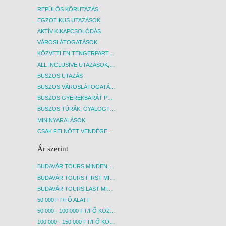
REPÜLŐS KÖRUTAZÁS
EGZOTIKUS UTAZÁSOK
AKTÍV KIKAPCSOLÓDÁS
VÁROSLÁTOGATÁSOK
KÖZVETLEN TENGERPARTI SZÁLLÁSOK
ALL INCLUSIVE UTAZÁSOK, NYARALÁSOK
BUSZOS UTAZÁS
BUSZOS VÁROSLÁTOGATÁSOK
BUSZOS GYEREKBARÁT PROGRAMOK
BUSZOS TÚRÁK, GYALOGTÚRÁK
MININYARALÁSOK
CSAK FELNŐTT VENDÉGEKET FOGADÓ SZÁLLÁSOK
Ár szerint
BUDAVÁR TOURS MINDEN AKCIÓS ÚT
BUDAVÁR TOURS FIRST MINUTE AKCIÓS UTAK
BUDAVÁR TOURS LAST MINUTE AKCIÓS UTAK
50 000 FT/FŐ ALATT
50 000 - 100 000 FT/FŐ KÖZÖTT
100 000 - 150 000 FT/FŐ KÖZÖTT