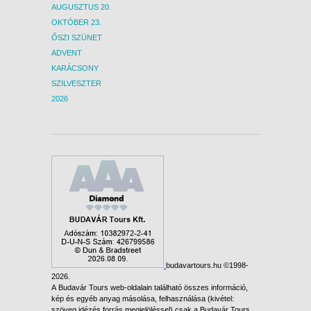
AUGUSZTUS 20.
OKTÓBER 23.
ŐSZI SZÜNET
ADVENT
KARÁCSONY
SZILVESZTER
2026
budavartours.hu ©1998-
2026.
A Budavár Tours web-oldalain található összes információ,
kép és egyéb anyag másolása, felhasználása (kivétel:
szöveg idézés forrás megjelöléssel) csak a Budavár Tours