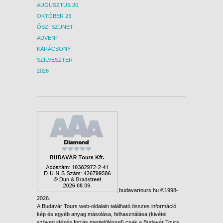
AUGUSZTUS 20.
OKTÓBER 23.
ŐSZI SZÜNET
ADVENT
KARÁCSONY
SZILVESZTER
2026
budavartours.hu ©1998-
2026.
A Budavár Tours web-oldalain található összes információ,
kép és egyéb anyag másolása, felhasználása (kivétel:
szöveg idézés forrás megjelöléssel) csak a Budavár Tours