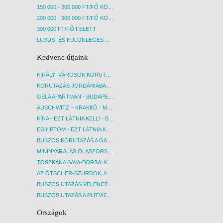
150 000 - 200 000 FT/FŐ KÖZÖTT
200 000 - 300 000 FT/FŐ KÖZÖTT
300 000 FT/FŐ FELETT
LUXUS- ÉS KÜLÖNLEGES UTAK
Kedvenc útjaink
KIRÁLYI VÁROSOK KÖRUTAZÁS KÖZVETLEN REPÜLŐJÁRATTAL - BUDAPEST, REPÜLŐ
KÖRUTAZÁS JORDÁNIÁBAN, HOLT-TENGERI PIHENÉSSEL - BUDAPEST, REPÜLŐ
GELA APARTMAN - BUDAPEST, REPÜLŐ
AUSCHWITZ – KRAKKÓ - MEGRÁZÓ IDŐUTAZÁS! - BUDAPEST, BUSZ
KÍNA - EZT LÁTNIA KELL! - BUDAPEST, REPÜLŐ
EGYIPTOM - EZT LÁTNIA KELL! - BUDAPEST, REPÜLŐ
BUSZOS KÖRUTAZÁS A GARDA-TÓ KÖRNYÉKÉN - BUDAPEST, BUSZ
MININYARALÁS OLASZORSZÁGBAN: ÉSZAK-OLASZ GYÖNGYSZEMEK NYOMÁBAN - BUDAPEST, BUSZ
TOSZKÁNA SAVA-BORSA: KÓSTOLÓK ÉS KULTURÁLIS UTAZÁS - BUDAPEST, BUSZ
AZ ÖTSCHER-SZURDOK, AUSZTRIA GRAND CANYONJA - BUDAPEST, BUSZ
BUSZOS UTAZÁS VELENCÉBE - BUDAPEST, BUSZ
BUSZOS UTAZÁS A PLITVICEI-TAVAK NEMZETI PARKBA - BUDAPEST, BUSZ
Országok