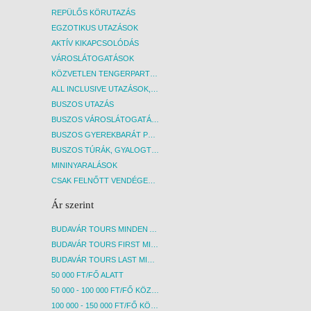
REPÜLŐS KÖRUTAZÁS
EGZOTIKUS UTAZÁSOK
AKTÍV KIKAPCSOLÓDÁS
VÁROSLÁTOGATÁSOK
KÖZVETLEN TENGERPARTI SZÁLLÁSOK
ALL INCLUSIVE UTAZÁSOK, NYARALÁSOK
BUSZOS UTAZÁS
BUSZOS VÁROSLÁTOGATÁSOK
BUSZOS GYEREKBARÁT PROGRAMOK
BUSZOS TÚRÁK, GYALOGTÚRÁK
MININYARALÁSOK
CSAK FELNŐTT VENDÉGEKET FOGADÓ SZÁLLÁSOK
Ár szerint
BUDAVÁR TOURS MINDEN AKCIÓS ÚT
BUDAVÁR TOURS FIRST MINUTE AKCIÓS UTAK
BUDAVÁR TOURS LAST MINUTE AKCIÓS UTAK
50 000 FT/FŐ ALATT
50 000 - 100 000 FT/FŐ KÖZÖTT
100 000 - 150 000 FT/FŐ KÖZÖTT