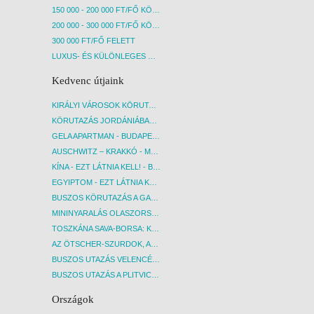
150 000 - 200 000 FT/FŐ KÖZÖTT
200 000 - 300 000 FT/FŐ KÖZÖTT
300 000 FT/FŐ FELETT
LUXUS- ÉS KÜLÖNLEGES UTAK
Kedvenc útjaink
KIRÁLYI VÁROSOK KÖRUTAZÁS KÖZVETLEN REPÜLŐJÁRATTAL - BUDAPEST, REPÜLŐ
KÖRUTAZÁS JORDÁNIÁBAN, HOLT-TENGERI PIHENÉSSEL - BUDAPEST, REPÜLŐ
GELA APARTMAN - BUDAPEST, REPÜLŐ
AUSCHWITZ – KRAKKÓ - MEGRÁZÓ IDŐUTAZÁS! - BUDAPEST, BUSZ
KÍNA - EZT LÁTNIA KELL! - BUDAPEST, REPÜLŐ
EGYIPTOM - EZT LÁTNIA KELL! - BUDAPEST, REPÜLŐ
BUSZOS KÖRUTAZÁS A GARDA-TÓ KÖRNYÉKÉN - BUDAPEST, BUSZ
MININYARALÁS OLASZORSZÁGBAN: ÉSZAK-OLASZ GYÖNGYSZEMEK NYOMÁBAN - BUDAPEST, BUSZ
TOSZKÁNA SAVA-BORSA: KÓSTOLÓK ÉS KULTURÁLIS UTAZÁS - BUDAPEST, BUSZ
AZ ÖTSCHER-SZURDOK, AUSZTRIA GRAND CANYONJA - BUDAPEST, BUSZ
BUSZOS UTAZÁS VELENCÉBE - BUDAPEST, BUSZ
BUSZOS UTAZÁS A PLITVICEI-TAVAK NEMZETI PARKBA - BUDAPEST, BUSZ
Országok