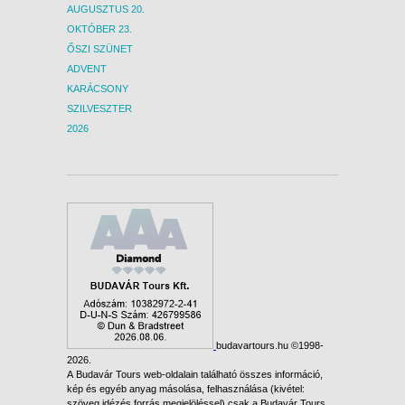
AUGUSZTUS 20.
OKTÓBER 23.
ŐSZI SZÜNET
ADVENT
KARÁCSONY
SZILVESZTER
2026
budavartours.hu ©1998-
2026.
A Budavár Tours web-oldalain található összes információ,
kép és egyéb anyag másolása, felhasználása (kivétel:
szöveg idézés forrás megjelöléssel) csak a Budavár Tours