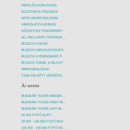
REPÜLŐS KÖRUTAZÁS
EGZOTIKUS UTAZÁSOK
AKTÍV KIKAPCSOLÓDÁS
VÁROSLÁTOGATÁSOK
KÖZVETLEN TENGERPARTI SZÁLLÁSOK
ALL INCLUSIVE UTAZÁSOK, NYARALÁSOK
BUSZOS UTAZÁS
BUSZOS VÁROSLÁTOGATÁSOK
BUSZOS GYEREKBARÁT PROGRAMOK
BUSZOS TÚRÁK, GYALOGTÚRÁK
MININYARALÁSOK
CSAK FELNŐTT VENDÉGEKET FOGADÓ SZÁLLÁSOK
Ár szerint
BUDAVÁR TOURS MINDEN AKCIÓS ÚT
BUDAVÁR TOURS FIRST MINUTE AKCIÓS UTAK
BUDAVÁR TOURS LAST MINUTE AKCIÓS UTAK
50 000 FT/FŐ ALATT
50 000 - 100 000 FT/FŐ KÖZÖTT
100 000 - 150 000 FT/FŐ KÖZÖTT