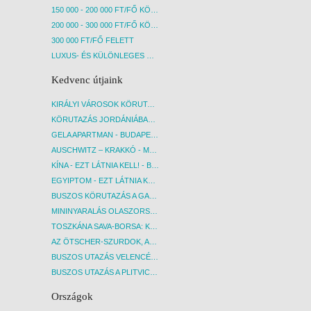
150 000 - 200 000 FT/FŐ KÖZÖTT
200 000 - 300 000 FT/FŐ KÖZÖTT
300 000 FT/FŐ FELETT
LUXUS- ÉS KÜLÖNLEGES UTAK
Kedvenc útjaink
KIRÁLYI VÁROSOK KÖRUTAZÁS KÖZVETLEN REPÜLŐJÁRATTAL - BUDAPEST, REPÜLŐ
KÖRUTAZÁS JORDÁNIÁBAN, HOLT-TENGERI PIHENÉSSEL - BUDAPEST, REPÜLŐ
GELA APARTMAN - BUDAPEST, REPÜLŐ
AUSCHWITZ – KRAKKÓ - MEGRÁZÓ IDŐUTAZÁS! - BUDAPEST, BUSZ
KÍNA - EZT LÁTNIA KELL! - BUDAPEST, REPÜLŐ
EGYIPTOM - EZT LÁTNIA KELL! - BUDAPEST, REPÜLŐ
BUSZOS KÖRUTAZÁS A GARDA-TÓ KÖRNYÉKÉN - BUDAPEST, BUSZ
MININYARALÁS OLASZORSZÁGBAN: ÉSZAK-OLASZ GYÖNGYSZEMEK NYOMÁBAN - BUDAPEST, BUSZ
TOSZKÁNA SAVA-BORSA: KÓSTOLÓK ÉS KULTURÁLIS UTAZÁS - BUDAPEST, BUSZ
AZ ÖTSCHER-SZURDOK, AUSZTRIA GRAND CANYONJA - BUDAPEST, BUSZ
BUSZOS UTAZÁS VELENCÉBE - BUDAPEST, BUSZ
BUSZOS UTAZÁS A PLITVICEI-TAVAK NEMZETI PARKBA - BUDAPEST, BUSZ
Országok