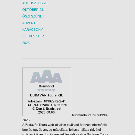
AUGUSZTUS 20.
OKTÓBER 23.
ŐSZI SZÜNET
ADVENT
KARÁCSONY
SZILVESZTER
2026
budavartours.hu ©1998-
2026.
A Budavár Tours web-oldalain található összes információ,
kép és egyéb anyag másolása, felhasználása (kivétel:
szöveg idézés forrás megjelöléssel) csak a Budavár Tours