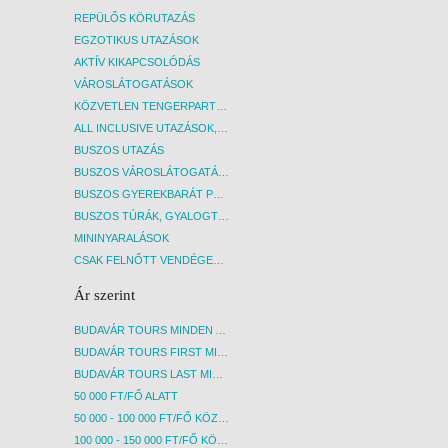
REPÜLŐS KÖRUTAZÁS
EGZOTIKUS UTAZÁSOK
AKTÍV KIKAPCSOLÓDÁS
VÁROSLÁTOGATÁSOK
KÖZVETLEN TENGERPARTI SZÁLLÁSOK
ALL INCLUSIVE UTAZÁSOK, NYARALÁSOK
BUSZOS UTAZÁS
BUSZOS VÁROSLÁTOGATÁSOK
BUSZOS GYEREKBARÁT PROGRAMOK
BUSZOS TÚRÁK, GYALOGTÚRÁK
MININYARALÁSOK
CSAK FELNŐTT VENDÉGEKET FOGADÓ SZÁLLÁSOK
Ár szerint
BUDAVÁR TOURS MINDEN AKCIÓS ÚT
BUDAVÁR TOURS FIRST MINUTE AKCIÓS UTAK
BUDAVÁR TOURS LAST MINUTE AKCIÓS UTAK
50 000 FT/FŐ ALATT
50 000 - 100 000 FT/FŐ KÖZÖTT
100 000 - 150 000 FT/FŐ KÖZÖTT