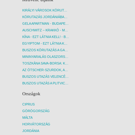
KIRÁLYI VÁROSOK KÖRUTAZÁS KÖZVETLEN REPÜLŐJÁRATTAL - BUDAPEST, REPÜLŐ
KÖRUTAZÁS JORDÁNIÁBAN, HOLT-TENGERI PIHENÉSSEL - BUDAPEST, REPÜLŐ
GELA APARTMAN - BUDAPEST, REPÜLŐ
AUSCHWITZ – KRAKKÓ - MEGRÁZÓ IDŐUTAZÁS! - BUDAPEST, BUSZ
KÍNA - EZT LÁTNIA KELL! - BUDAPEST, REPÜLŐ
EGYIPTOM - EZT LÁTNIA KELL! - BUDAPEST, REPÜLŐ
BUSZOS KÖRUTAZÁS A GARDA-TÓ KÖRNYÉKÉN - BUDAPEST, BUSZ
MININYARALÁS OLASZORSZÁGBAN: ÉSZAK-OLASZ GYÖNGYSZEMEK NYOMÁBAN - BUDAPEST, BUSZ
TOSZKÁNA SAVA-BORSA: KÓSTOLÓK ÉS KULTURÁLIS UTAZÁS - BUDAPEST, BUSZ
AZ ÖTSCHER-SZURDOK, AUSZTRIA GRAND CANYONJA - BUDAPEST, BUSZ
BUSZOS UTAZÁS VELENCÉBE - BUDAPEST, BUSZ
BUSZOS UTAZÁS A PLITVICEI-TAVAK NEMZETI PARKBA - BUDAPEST, BUSZ
Országok
CIPRUS
GÖRÖGORSZÁG
MÁLTA
HORVÁTORSZÁG
JORDÁNIA