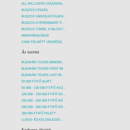
ALL INCLUSIVE UTAZÁSOK, NYARALÁSOK
BUSZOS UTAZÁS
BUSZOS VÁROSLÁTOGATÁSOK
BUSZOS GYEREKBARÁT PROGRAMOK
BUSZOS TÚRÁK, GYALOGTÚRÁK
MININYARALÁSOK
CSAK FELNŐTT VENDÉGEKET FOGADÓ SZÁLLÁSOK
Ár szerint
BUDAVÁR TOURS MINDEN AKCIÓS ÚT
BUDAVÁR TOURS FIRST MINUTE AKCIÓS UTAK
BUDAVÁR TOURS LAST MINUTE AKCIÓS UTAK
50 000 FT/FŐ ALATT
50 000 - 100 000 FT/FŐ KÖZÖTT
100 000 - 150 000 FT/FŐ KÖZÖTT
150 000 - 200 000 FT/FŐ KÖZÖTT
200 000 - 300 000 FT/FŐ KÖZÖTT
300 000 FT/FŐ FELETT
LUXUS- ÉS KÜLÖNLEGES UTAK
Kedvenc útjaink