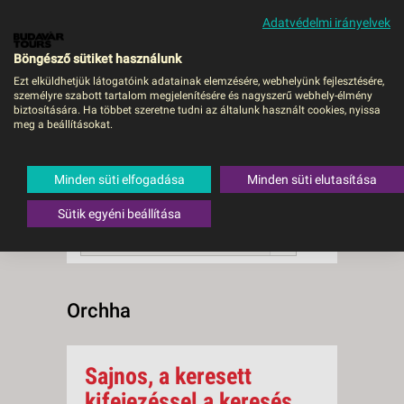
Adatvédelmi irányelvek
MENÜ
Böngésző sütiket használunk
Ezt elküldhetjük látogatóink adatainak elemzésére, webhelyünk fejlesztésére,
személyre szabott tartalom megjelenítésére és nagyszerű webhely-élmény
Orchha
biztosítására. Ha többet szeretne tudni az általunk használt cookies, nyissa
meg a beállításokat.
0 db a keresésnek
Összesen
megfelelő utazást
találtunk.
Minden süti elfogadása
Minden süti elutasítása
A keresővel tovább szűkítheti a
találati listát!
Sütik egyéni beállítása
RENDEZÉS:
Ár szerint növekvő
Orchha
Sajnos, a keresett
kifejezéssel a keresés