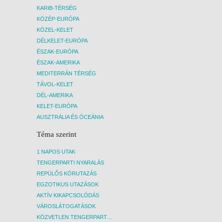
KARIB-TÉRSÉG
KÖZÉP-EURÓPA
KÖZEL-KELET
DÉLKELET-EURÓPA
ÉSZAK-EURÓPA
ÉSZAK-AMERIKA
MEDITERRÁN TÉRSÉG
TÁVOL-KELET
DÉL-AMERIKA
KELET-EURÓPA
AUSZTRÁLIA ÉS ÓCEÁNIA
Téma szerint
1 NAPOS UTAK
TENGERPARTI NYARALÁS
REPÜLŐS KÖRUTAZÁS
EGZOTIKUS UTAZÁSOK
AKTÍV KIKAPCSOLÓDÁS
VÁROSLÁTOGATÁSOK
KÖZVETLEN TENGERPARTI SZÁLLÁSOK