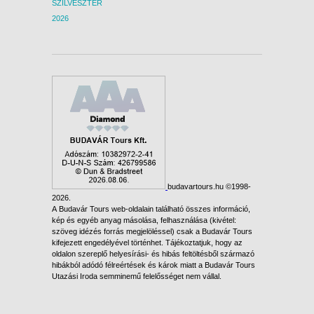
SZILVESZTER
2026
budavartours.hu ©1998-
2026.
A Budavár Tours web-oldalain található összes információ,
kép és egyéb anyag másolása, felhasználása (kivétel:
szöveg idézés forrás megjelöléssel) csak a Budavár Tours
kifejezett engedélyével történhet. Tájékoztatjuk, hogy az
oldalon szereplő helyesírási- és hibás feltöltésből származó
hibákból adódó félreértések és károk miatt a Budavár Tours
Utazási Iroda semminemű felelősséget nem vállal.