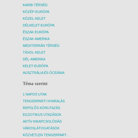
KARIB-TÉRSÉG
KÖZÉP-EURÓPA
KÖZEL-KELET
DÉLKELET-EURÓPA
ÉSZAK-EURÓPA
ÉSZAK-AMERIKA
MEDITERRÁN TÉRSÉG
TÁVOL-KELET
DÉL-AMERIKA
KELET-EURÓPA
AUSZTRÁLIA ÉS ÓCEÁNIA
Téma szerint
1 NAPOS UTAK
TENGERPARTI NYARALÁS
REPÜLŐS KÖRUTAZÁS
EGZOTIKUS UTAZÁSOK
AKTÍV KIKAPCSOLÓDÁS
VÁROSLÁTOGATÁSOK
KÖZVETLEN TENGERPARTI SZÁLLÁSOK