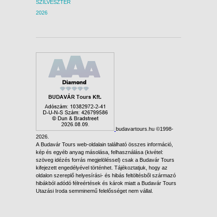
SZILVESZTER
2026
budavartours.hu ©1998-
2026.
A Budavár Tours web-oldalain található összes információ,
kép és egyéb anyag másolása, felhasználása (kivétel:
szöveg idézés forrás megjelöléssel) csak a Budavár Tours
kifejezett engedélyével történhet. Tájékoztatjuk, hogy az
oldalon szereplő helyesírási- és hibás feltöltésből származó
hibákból adódó félreértések és károk miatt a Budavár Tours
Utazási Iroda semminemű felelősséget nem vállal.