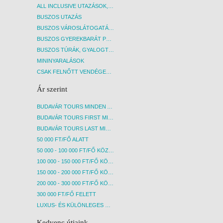
ALL INCLUSIVE UTAZÁSOK, NYARALÁSOK
BUSZOS UTAZÁS
BUSZOS VÁROSLÁTOGATÁSOK
BUSZOS GYEREKBARÁT PROGRAMOK
BUSZOS TÚRÁK, GYALOGTÚRÁK
MININYARALÁSOK
CSAK FELNŐTT VENDÉGEKET FOGADÓ SZÁLLÁSOK
Ár szerint
BUDAVÁR TOURS MINDEN AKCIÓS ÚT
BUDAVÁR TOURS FIRST MINUTE AKCIÓS UTAK
BUDAVÁR TOURS LAST MINUTE AKCIÓS UTAK
50 000 FT/FŐ ALATT
50 000 - 100 000 FT/FŐ KÖZÖTT
100 000 - 150 000 FT/FŐ KÖZÖTT
150 000 - 200 000 FT/FŐ KÖZÖTT
200 000 - 300 000 FT/FŐ KÖZÖTT
300 000 FT/FŐ FELETT
LUXUS- ÉS KÜLÖNLEGES UTAK
Kedvenc útjaink