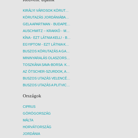
KIRÁLYI VÁROSOK KÖRUTAZÁS KÖZVETLEN REPÜLŐJÁRATTAL - BUDAPEST, REPÜLŐ
KÖRUTAZÁS JORDÁNIÁBAN, HOLT-TENGERI PIHENÉSSEL - BUDAPEST, REPÜLŐ
GELA APARTMAN - BUDAPEST, REPÜLŐ
AUSCHWITZ – KRAKKÓ - MEGRÁZÓ IDŐUTAZÁS! - BUDAPEST, BUSZ
KÍNA - EZT LÁTNIA KELL! - BUDAPEST, REPÜLŐ
EGYIPTOM - EZT LÁTNIA KELL! - BUDAPEST, REPÜLŐ
BUSZOS KÖRUTAZÁS A GARDA-TÓ KÖRNYÉKÉN - BUDAPEST, BUSZ
MININYARALÁS OLASZORSZÁGBAN: ÉSZAK-OLASZ GYÖNGYSZEMEK NYOMÁBAN - BUDAPEST, BUSZ
TOSZKÁNA SAVA-BORSA: KÓSTOLÓK ÉS KULTURÁLIS UTAZÁS - BUDAPEST, BUSZ
AZ ÖTSCHER-SZURDOK, AUSZTRIA GRAND CANYONJA - BUDAPEST, BUSZ
BUSZOS UTAZÁS VELENCÉBE - BUDAPEST, BUSZ
BUSZOS UTAZÁS A PLITVICEI-TAVAK NEMZETI PARKBA - BUDAPEST, BUSZ
Országok
CIPRUS
GÖRÖGORSZÁG
MÁLTA
HORVÁTORSZÁG
JORDÁNIA