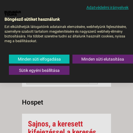
Adatvédelmi irányelvek
MENÜ
Böngésző sütiket használunk
Ezt elküldhetjük látogatóink adatainak elemzésére, webhelyünk fejlesztésére,
személyre szabott tartalom megjelenítésére és nagyszerű webhely-élmény
Hospet
biztosítására. Ha többet szeretne tudni az általunk használt cookies, nyissa
meg a beállításokat.
0 db a keresésnek
Összesen
megfelelő utazást
találtunk.
Minden süti elfogadása
Minden süti elutasítása
A keresővel tovább szűkítheti a
találati listát!
Sütik egyéni beállítása
RENDEZÉS:
Ár szerint növekvő
Hospet
Sajnos, a keresett
kifejezéssel a keresés