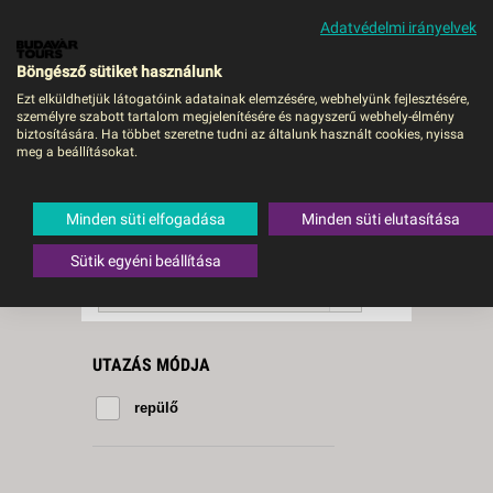
Adatvédelmi irányelvek
MENÜ
Böngésző sütiket használunk
Ezt elküldhetjük látogatóink adatainak elemzésére, webhelyünk fejlesztésére,
személyre szabott tartalom megjelenítésére és nagyszerű webhely-élmény
Kairó
biztosítására. Ha többet szeretne tudni az általunk használt cookies, nyissa
meg a beállításokat.
3 db a keresésnek
Összesen
megfelelő utazást
találtunk.
Minden süti elfogadása
Minden süti elutasítása
A keresővel tovább szűkítheti a
találati listát!
Sütik egyéni beállítása
RENDEZÉS:
Ár szerint növekvő
UTAZÁS MÓDJA
repülő