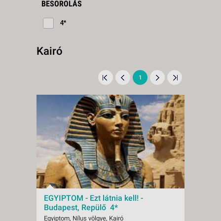
BESOROLÁS
4*
Kairó
1
EGYIPTOM - Ezt látnia kell! -
Budapest, Repülő 4*
Egyiptom, Nílus völgye, Kairó