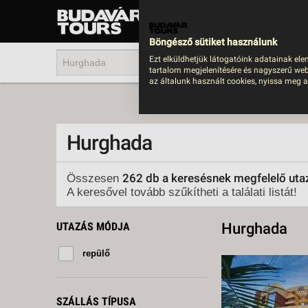
UTAZÁS
LAST MINUTE NYAR
Böngésző sütiket használunk
202
Ezt elküldhetjük látogatóink adatainak ele
tartalom megjelenítésére és nagyszerű web
BUS
az általunk használt cookies, nyissa meg a
TEN
ÜDÜ
Hurghada
KÖR
CSA
262 db a keresésnek megfelelő uta
Összesen
A keresővel tovább szűkítheti a találati listát!
UTA
IND
UTAZÁS MÓDJA
Hurghada
AKT
repülő
EGZ
VÁR
SZÁLLÁS TÍPUSA