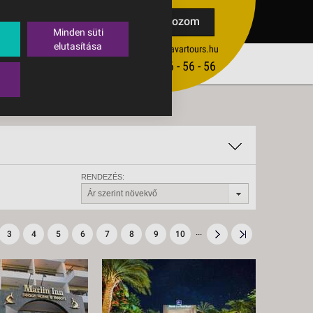
TAK
Feliratkozom
Minden süti
elutasítása
ertekesites@budavartours.hu
TIPPEK
(+36­ 1) 3 - 56 - 56 - 56
VISSZAJELZÉS KÜLDÉSE
RENDEZÉS:
Ár szerint növekvő
...
3
4
5
6
7
8
9
10