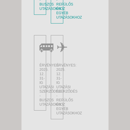
-
-
BUSZOS
REPÜLŐS
UTAZÁSOKHOZ
ÉS
EGYÉB
UTAZÁSOKHOZ
🚌
✈
ÉRVÉNYES:
ÉRVÉNYES:
2025.
2025.
12.
12.
31-
31-
IG
IG
UTAZÁSI
UTAZÁSI
SZERZŐDÉS
SZERZŐDÉS
-
-
BUSZOS
REPÜLŐS
UTAZÁSOKHOZ
ÉS
EGYÉB
UTAZÁSOKHOZ