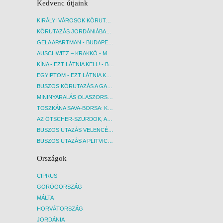
Kedvenc útjaink
KIRÁLYI VÁROSOK KÖRUTAZÁS KÖZVETLEN REPÜLŐJÁRATTAL - BUDAPEST, REPÜLŐ
KÖRUTAZÁS JORDÁNIÁBAN, HOLT-TENGERI PIHENÉSSEL - BUDAPEST, REPÜLŐ
GELA APARTMAN - BUDAPEST, REPÜLŐ
AUSCHWITZ – KRAKKÓ - MEGRÁZÓ IDŐUTAZÁS! - BUDAPEST, BUSZ
KÍNA - EZT LÁTNIA KELL! - BUDAPEST, REPÜLŐ
EGYIPTOM - EZT LÁTNIA KELL! - BUDAPEST, REPÜLŐ
BUSZOS KÖRUTAZÁS A GARDA-TÓ KÖRNYÉKÉN - BUDAPEST, BUSZ
MININYARALÁS OLASZORSZÁGBAN: ÉSZAK-OLASZ GYÖNGYSZEMEK NYOMÁBAN - BUDAPEST, BUSZ
TOSZKÁNA SAVA-BORSA: KÓSTOLÓK ÉS KULTURÁLIS UTAZÁS - BUDAPEST, BUSZ
AZ ÖTSCHER-SZURDOK, AUSZTRIA GRAND CANYONJA - BUDAPEST, BUSZ
BUSZOS UTAZÁS VELENCÉBE - BUDAPEST, BUSZ
BUSZOS UTAZÁS A PLITVICEI-TAVAK NEMZETI PARKBA - BUDAPEST, BUSZ
Országok
CIPRUS
GÖRÖGORSZÁG
MÁLTA
HORVÁTORSZÁG
JORDÁNIA