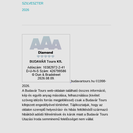
SZILVESZTER
2026
budavartours.hu ©1998-
2026.
A Budavár Tours web-oldalain található összes információ,
kép és egyéb anyag másolása, felhasználása (kivétel:
szöveg idézés forrás megjelöléssel) csak a Budavár Tours
kifejezett engedélyével történhet. Tájékoztatjuk, hogy az
oldalon szereplő helyesírási- és hibás feltöltésből származó
hibákból adódó félreértések és károk miatt a Budavár Tours
Utazási Iroda semminemű felelősséget nem vállal.