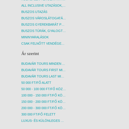
ALL INCLUSIVE UTAZÁSOK, NYARALÁSOK
BUSZOS UTAZÁS
BUSZOS VÁROSLÁTOGATÁSOK
BUSZOS GYEREKBARÁT PROGRAMOK
BUSZOS TÚRÁK, GYALOGTÚRÁK
MININYARALÁSOK
CSAK FELNŐTT VENDÉGEKET FOGADÓ SZÁLLÁSOK
Ár szerint
BUDAVÁR TOURS MINDEN AKCIÓS ÚT
BUDAVÁR TOURS FIRST MINUTE AKCIÓS UTAK
BUDAVÁR TOURS LAST MINUTE AKCIÓS UTAK
50 000 FT/FŐ ALATT
50 000 - 100 000 FT/FŐ KÖZÖTT
100 000 - 150 000 FT/FŐ KÖZÖTT
150 000 - 200 000 FT/FŐ KÖZÖTT
200 000 - 300 000 FT/FŐ KÖZÖTT
300 000 FT/FŐ FELETT
LUXUS- ÉS KÜLÖNLEGES UTAK