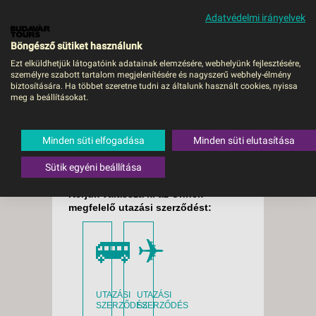
Adatvédelmi irányelvek
MENÜ
Böngésző sütiket használunk
Ezt elküldhetjük látogatóink adatainak elemzésére, webhelyünk fejlesztésére,
személyre szabott tartalom megjelenítésére és nagyszerű webhely-élmény
A Budavár Tours Kft.
biztosítására. Ha többet szeretne tudni az általunk használt cookies, nyissa
meg a beállításokat.
által szervezett
utazások általános
Minden süti elfogadása
Minden süti elutasítása
feltételei
Sütik egyéni beállítása
Kérjük válassza ki az Önnek
megfelelő utazási szerződést:
🚌
✈
UTAZÁSI
UTAZÁSI
SZERZŐDÉS
SZERZŐDÉS