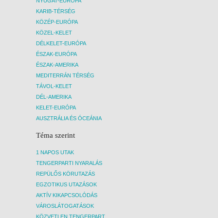
NYUGAT-EURÓPA
KARIB-TÉRSÉG
KÖZÉP-EURÓPA
KÖZEL-KELET
DÉLKELET-EURÓPA
ÉSZAK-EURÓPA
ÉSZAK-AMERIKA
MEDITERRÁN TÉRSÉG
TÁVOL-KELET
DÉL-AMERIKA
KELET-EURÓPA
AUSZTRÁLIA ÉS ÓCEÁNIA
Téma szerint
1 NAPOS UTAK
TENGERPARTI NYARALÁS
REPÜLŐS KÖRUTAZÁS
EGZOTIKUS UTAZÁSOK
AKTÍV KIKAPCSOLÓDÁS
VÁROSLÁTOGATÁSOK
KÖZVETLEN TENGERPARTI SZÁLLÁSOK